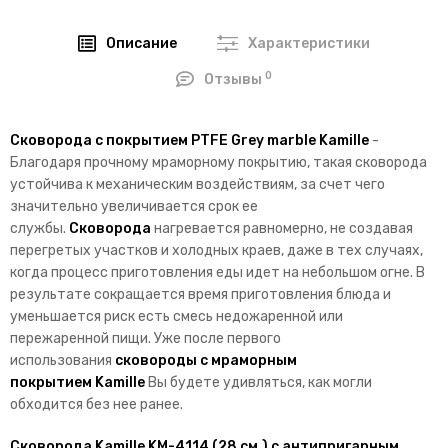
Описание
Характеристики
0
Отзывы
Сковорода с покрытием PTFE Grey marble Kamille
-
Благодаря прочному мраморному покрытию, такая сковорода
устойчива к механическим воздействиям, за счет чего
значительно увеличивается срок ее
службы.
Сковорода
нагревается равномерно, не создавая
перегретых участков и холодных краев, даже в тех случаях,
когда процесс приготовления еды идет на небольшом огне. В
результате сокращается время приготовления блюда и
уменьшается риск есть смесь недожаренной или
пережаренной пищи. Уже после первого
использования
сковороды с мраморным
покрытием
Kamille
Вы будете удивляться, как могли
обходится без нее ранее.
Сковорода Kamille KM-4114 (28 см.) с антипригарным