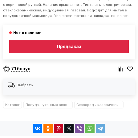
с коричневой ручкой. Наличие крышки: нет. Тип плиты: электрическая,
стеклокерамическая, индукционная, газовая. Подходит для мытья в
посудомоечной машине: да. Упаковка: картонная накладка, пэ-пакет.
Предзаказ
71 бонус
Выбрать
Каталог
Посуда, кухонные аксессуары и принадлежности TM Kamille TM Ofenbach
Сковороды классические Kamille™ Ofenbach™