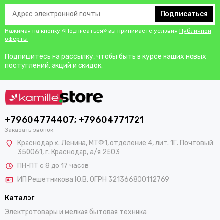
Подписаться
Нажимая на кнопку «Подписаться» вы принимаете условия
Публичной
оферты
.
Подпишитесь на рассылку, чтобы быть в курсе наших новых
поступлений, акций и скидок.
+79604774407; +79604771721
Заказать звонок
Краснодар х. Ленина, МТФ1, отделение 4, лит. 1Г. Почтовый:
350061, г. Краснодар, а/я 2503
ПН-ПТ с 8 до 17 часов
ИП Решетникова Ю.В. ОГРН 321366800112769
Каталог
Электротовары и мелкая бытовая техника