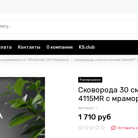
плата
Контакты
О компании
KS.club
инадлежности TM Kamille TM Ofenbach
Сковороды классические Kamille™
Сковорода 30 см
4115MR с мрам
Артикул:
—
1 710 руб
Оставить 