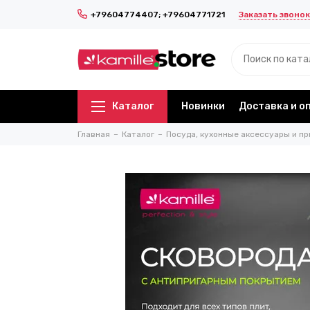
Заказать звонок
+79604774407; +79604771721
Каталог
Новинки
Доставка и о
Главная
Каталог
Посуда, кухонные аксессуары и пр