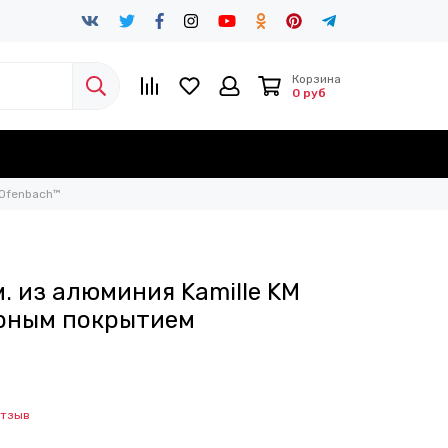
Корзина
0 руб
 Ofenbach™
. из алюминия Kamille KM
орным покрытием
отзыв