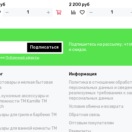
руб
2 200 руб
Подпишитесь на рассылку, что
Подписаться
и скидок.
вия
Публичной оферты
.
ог
Информация
отовары и мелкая бытовая
Политика в отношении обрабо
а
персональных данных и сведен
реализуемых требованиях к з
, кухонные аксессуары и
персональных данных
лежности TM Kamille TM
ch
Условия обмена и возврата
уары для гриля и барбекю TM
Обратная связь
Оптовым покупателям
уары для ванной комнаты TM
Реквизиты