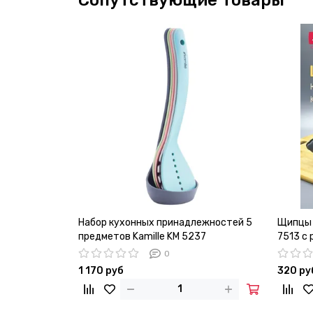
Сопутствующие товары
Набор кухонных принадлежностей 5
Щипцы 
предметов Kamille KM 5237
7513 с
стали
0
1 170 руб
320 ру