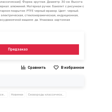
классическая). Форма: круглая. Диаметр: 30 см. Высота
атериал: алюминий. Материал ручки: бакелит с рисунком с
игарное покрытие: PTFE черный мрамор. Цвет: черный.
: электрическая, стеклокерамическая, индукционная,
посудомоечной машине: да. Упаковка: картонная
Предзаказ
В избранное
Посуда, кухонные аксессуары и принадлежности TM Kamille TM Ofenbach
Новинки
Сковороды классические Kamille™ Ofenbach™