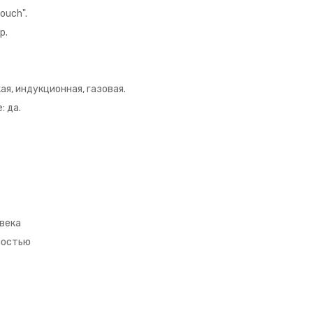
ouch".
р.
я, индукционная, газовая.
: да.
века
ностью