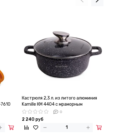
Кастрюля 2,3 л. из литого алюминия
Набор посуды
-7610
Kamille КМ 4404 с мраморным
предметов Ka
покрытием
прихватками
0
2 240 руб
8 310 руб