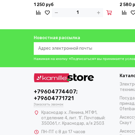
1 250 руб
2 580 
Новостная рассылка
Нажимая на кнопку «Подписаться» вы принимаете усло
Катал
Электр
техник
+79604774407;
+79604771721
Посуда
принад
Заказать звонок
Ofenba
Краснодар х. Ленина, МТФ1,
Аксесс
отделение 4, лит. 1Г. Почтовый:
Скаут
350061, г. Краснодар, а/я 2503
Аксесс
ПН-ПТ с 8 до 17 часов