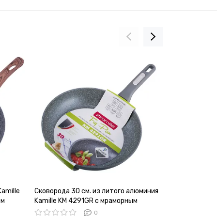
amille
Сковорода 30 см. из литого алюминия
Сотейник 30 
ем
Kamille KM 4291GR с мраморным
Kamille KM-4
покрытием
покрытием
0