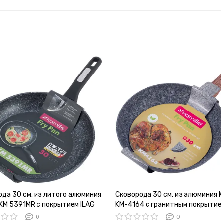
ода 30 см. из литого алюминия
Сковорода 30 см. из алюминия K
 KM 5391MR с покрытием ILAG
KM-4164 с гранитным покрыти
0
0