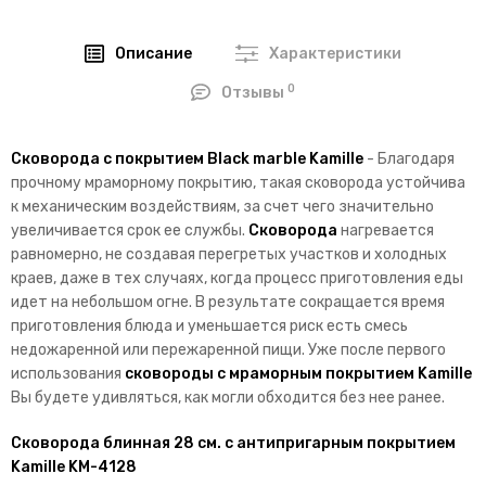
Описание
Характеристики
0
Отзывы
Сковорода с покрытием Black marble Kamille
- Благодаря
прочному мраморному покрытию, такая сковорода устойчива
к механическим воздействиям, за счет чего значительно
увеличивается срок ее службы.
Сковорода
нагревается
равномерно, не создавая перегретых участков и холодных
краев, даже в тех случаях, когда процесс приготовления еды
идет на небольшом огне. В результате сокращается время
приготовления блюда и уменьшается риск есть смесь
недожаренной или пережаренной пищи. Уже после первого
использования
сковороды с мраморным покрытием
Kamille
Вы будете удивляться, как могли обходится без нее ранее.
Сковорода блинная 28 см. с антипригарным покрытием
Kamille KM-4128