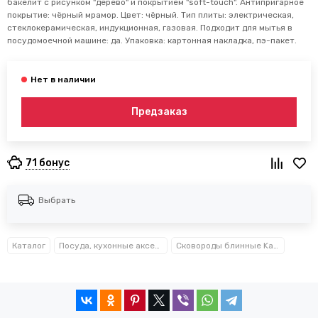
бакелит с рисунком "дерево" и покрытием "soft-touch". Антипригарное
покрытие: чёрный мрамор. Цвет: чёрный. Тип плиты: электрическая,
стеклокерамическая, индукционная, газовая. Подходит для мытья в
посудомоечной машине: да. Упаковка: картонная накладка, пэ-пакет.
Предзаказ
71 бонус
Выбрать
Каталог
Посуда, кухонные аксессуары и принадлежности TM Kamille TM Ofenbach
Сковороды блинные Kamille™ Ofenbach™