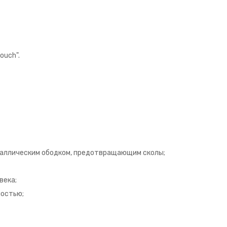
ouch".
таллическим ободком, предотвращающим сколы;
века;
ностью;