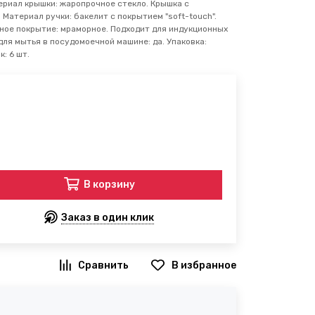
ериал крышки: жаропрочное стекло. Крышка с
 Материал ручки: бакелит с покрытием "soft-touch".
рное покрытие: мраморное. Подходит для индукционных
 для мытья в посудомоечной машине: да. Упаковка:
: 6 шт.
В корзину
Заказ в один клик
В избранное