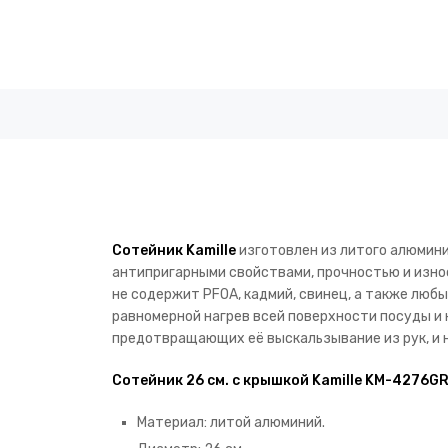
Сотейник Kamille
изготовлен из литого алюмини
антипригарными свойствами, прочностью и изно
не содержит PFOA, кадмий, свинец, а также люб
равномерной нагрев всей поверхности посуды и 
предотвращающих её выскальзывание из рук, и н
Сотейник 26 см. с крышкой Kamille KM-4276G
Материал: литой алюминий.