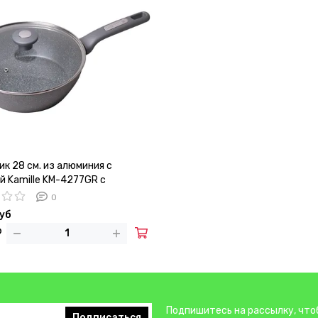
к 28 см. из алюминия с
й Kamille KM-4277GR с
ным покрытием
0
руб
Подпишитесь на рассылку, что
Подписаться