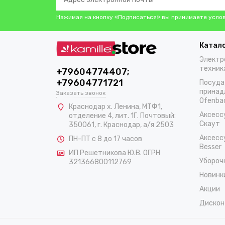
Нажимая на кнопку «Подписаться» вы принимаете усло
Катал
Электр
техник
+79604774407;
+79604771721
Посуда
принад
Заказать звонок
Ofenba
Краснодар х. Ленина, МТФ1,
Аксесс
отделение 4, лит. 1Г. Почтовый:
Скаут
350061, г. Краснодар, а/я 2503
Аксесс
ПН-ПТ с 8 до 17 часов
Besser
ИП Решетникова Ю.В. ОГРН
Убороч
321366800112769
Новинк
Акции
Дискон