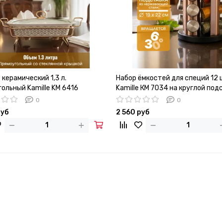
керамический 1,3 л.
Набор ёмкостей для специй 12 
ольный Kamille KM 6416
Kamille КМ 7034 на круглой под
с ручкой
0
0
руб
2 560 руб