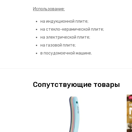
Использование:
на индукционной плите;
на стекло-керамической плите;
на электрической плите;
на газовой плите;
в посудомоечной машине.
Сопутствующие товары