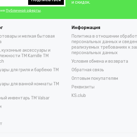
и скидок.
вия
Публичной оферты
.
ог
Информация
отовары и мелкая бытовая
Политика в отношении обрабо
а
персональных данных и сведен
реализуемых требованиях к з
, кухонные аксессуары и
персональных данных
лежности TM Kamille TM
ch
Условия обмена и возврата
уары для гриля и барбекю TM
Обратная связь
Оптовым покупателям
уары для ванной комнаты TM
Реквизиты
KS.club
ный инвентарь TM Valsar
и
т