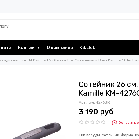
плата
Контакты
О компании
KS.club
инадлежности TM Kamille TM Ofenbach
Сотейники и Воки Kamille™ Ofenba
Сотейник 26 см
Kamille KM-427
Артикул:
4276GR
3 190 руб
Оставить 
Тип посуды: сотейник. Форма: кр