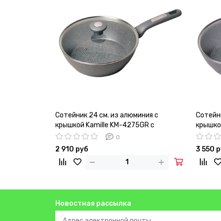
Сотейник 24 см. из алюминия с
Сотейни
крышкой Kamille KM-4275GR с
крышко
мраморным покрытием
мрамор
0
2 910 руб
3 550 
Новостная рассылка