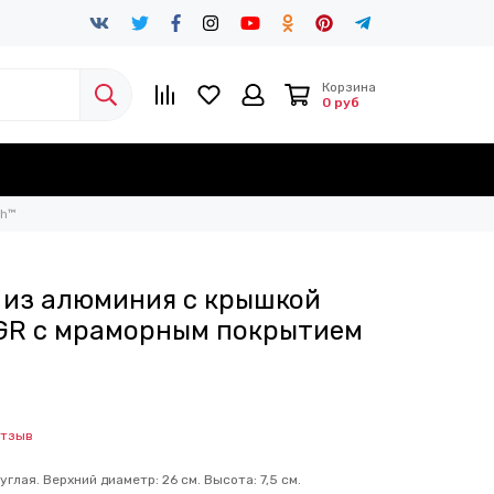
Корзина
0 руб
ch™
. из алюминия с крышкой
6GR с мраморным покрытием
отзыв
углая. Верхний диаметр: 26 см. Высота: 7,5 см.