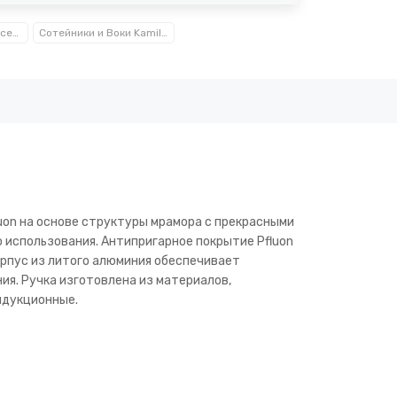
Посуда, кухонные аксессуары и принадлежности TM Kamille TM Ofenbach
Сотейники и Воки Kamille™ Ofenbach™
uon на основе структуры мрамора с прекрасными
 использования. Антипригарное покрытие Pfluon
орпус из литого алюминия обеспечивает
ия. Ручка изготовлена из материалов,
ндукционные.