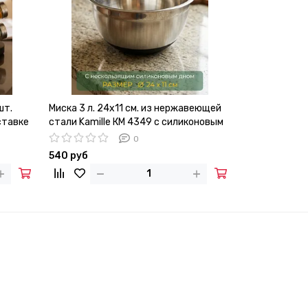
шт.
Миска 3 л. 24х11 см. из нержавеющей
Набор кухонн
ставке
стали Kamille КМ 4349 с силиконовым
Kamille КМ-5
дном
подставкой
0
540 руб
3 910 руб