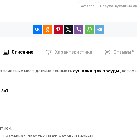
Каталог
0
Описание
Характеристики
Отзывы
из почетных мест должна занимать
сушилка для посуды
, котор
0751
ытием.
 1; материал: пластик; цвет: матовый черный.