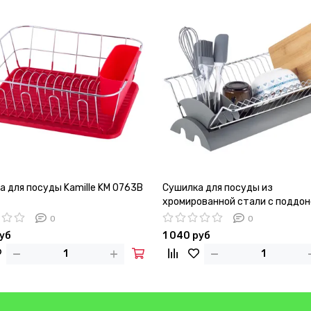
а для посуды Kamille KM 0763B
Сушилка для посуды из
хромированной стали с поддо
Kamille KM 0769A
0
0
руб
1 040 руб