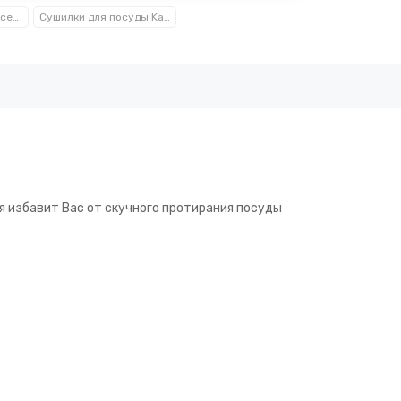
Посуда, кухонные аксессуары и принадлежности TM Kamille TM Ofenbach
Сушилки для посуды Kamille™ Ofenbach™
ая избавит Вас от скучного протирания посуды