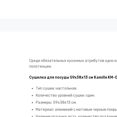
Среди обязательных кухонных атрибутов одно 
полотенцем.
Сушилка для посуды 59х38х13 см Kamille KM-
Тип сушки: настольная.
Количество уровней сушки: один.
Размеры: 59х38х13 см.
Материал: алюминий с матовым черным покр
Наличие поддона: есть; количество поддонов: