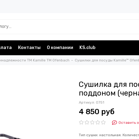
плата
Контакты
О компании
KS.club
инадлежности TM Kamille TM Ofenbach
Сушилки для посуды Kamille™ Ofe
Сушилка для по
поддоном (черна
Артикул:
0751
4 850 руб
Оставить 
Тип сушки: настольная. Количес