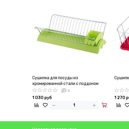
Сушилка для посуды из
Сушилк
хромированной стали с поддоном
Kamille KM-0769B (зеленый)
0
1 030 руб
1 270 