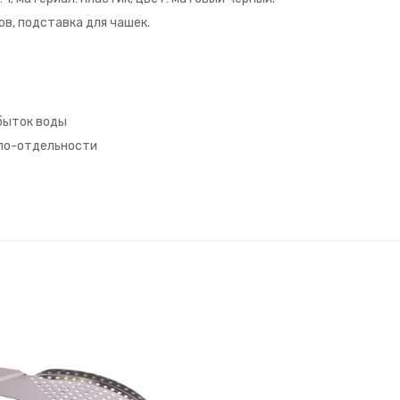
в, подставка для чашек.
быток воды
 по-отдельности