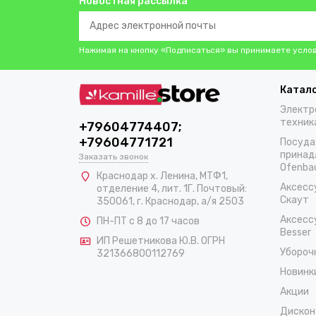
Новостная рассылка
Нажимая на кнопку «Подписаться» вы принимаете усло
Катал
Электр
техник
+79604774407;
+79604771721
Посуда
принад
Заказать звонок
Ofenba
Краснодар х. Ленина, МТФ1,
Аксесс
отделение 4, лит. 1Г. Почтовый:
Скаут
350061, г. Краснодар, а/я 2503
Аксесс
ПН-ПТ с 8 до 17 часов
Besser
ИП Решетникова Ю.В. ОГРН
Убороч
321366800112769
Новинк
Акции
Дискон