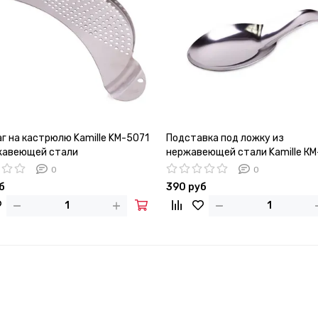
г на кастрюлю Kamille KM-5071
Подставка под ложку из
жавеющей стали
нержавеющей стали Kamille К
0
0
б
390 руб