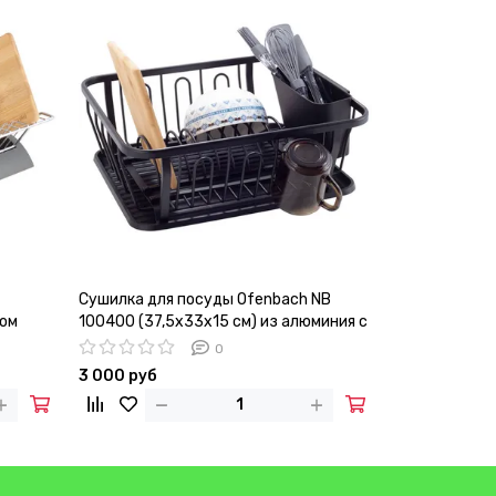
Сушилка для посуды Ofenbach NB
Сушилка для 
ном
100400 (37,5х33х15 см) из алюминия с
100402 (46,5
поддоном черная
с поддоном ч
0
3 000 руб
4 070 руб