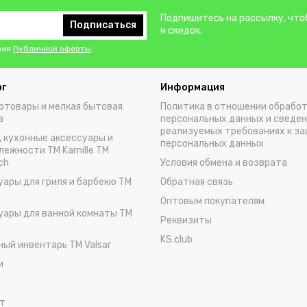
Подпишитесь на рассылку, что
Подписаться
и скидок.
вия
Публичной оферты
.
ог
Информация
отовары и мелкая бытовая
Политика в отношении обрабо
а
персональных данных и сведен
реализуемых требованиях к з
, кухонные аксессуары и
персональных данных
лежности TM Kamille TM
ch
Условия обмена и возврата
уары для гриля и барбекю TM
Обратная связь
Оптовым покупателям
уары для ванной комнаты TM
Реквизиты
KS.club
ный инвентарь TM Valsar
и
т