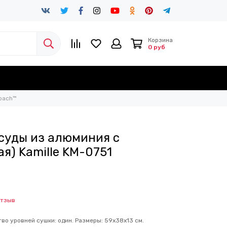
Корзина
0 руб
nbach™
суды из алюминия с
я) Kamille KM-0751
отзыв
тво уровней сушки: один. Размеры: 59х38х13 см.