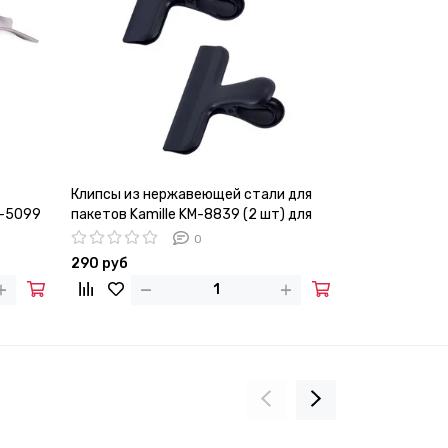
Клипсы из нержавеющей стали для
Пароварка од
М-5099
пакетов Kamille KM-8839 (2 шт) для
углеродистой
хранения сыпучих продуктов
(диаметр 26 с
0
290 руб
4 160 руб