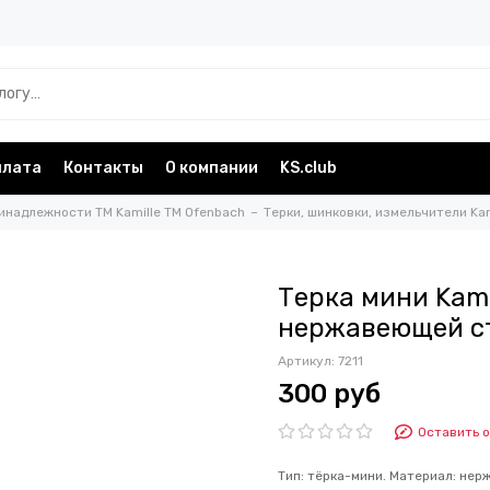
плата
Контакты
О компании
KS.club
инадлежности TM Kamille TM Ofenbach
Терки, шинковки, измельчители Ka
Терка мини Kami
нержавеющей ст
Артикул:
7211
300 руб
Оставить 
Тип: тёрка-мини. Материал: нерж