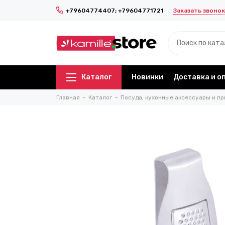
Заказать звонок
+79604774407; +79604771721
Каталог
Новинки
Доставка и о
Главная
Каталог
Посуда, кухонные аксессуары и пр