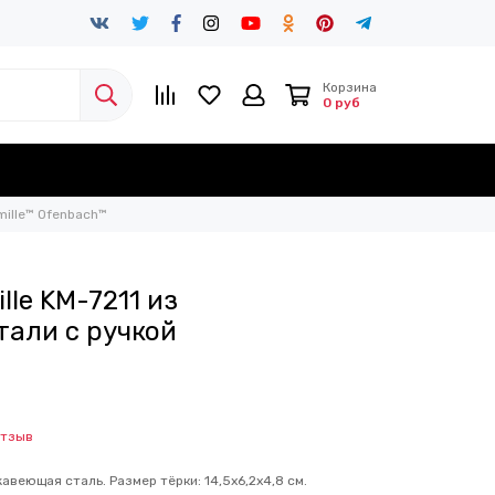
Корзина
0 руб
mille™ Ofenbach™
lle KM-7211 из
али с ручкой
отзыв
авеющая сталь. Размер тёрки: 14,5х6,2х4,8 см.