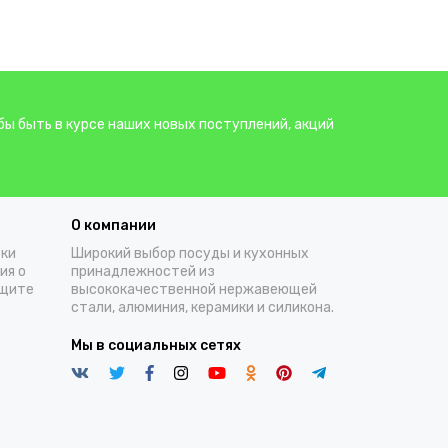
бы быть в курсе наших новых поступлений, акций
О компании
тки
Широкий выбор посуды и кухонных
ия о
принадлежностей из
ащите
высококачественной нержавеющей
стали, алюминия, керамики и силикона.
Мы в социальных сетях