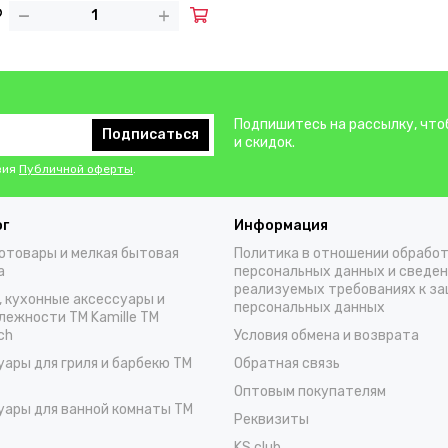
Подпишитесь на рассылку, что
Подписаться
и скидок.
вия
Публичной оферты
.
ог
Информация
отовары и мелкая бытовая
Политика в отношении обрабо
а
персональных данных и сведен
реализуемых требованиях к з
, кухонные аксессуары и
персональных данных
лежности TM Kamille TM
ch
Условия обмена и возврата
уары для гриля и барбекю TM
Обратная связь
Оптовым покупателям
уары для ванной комнаты TM
Реквизиты
KS.club