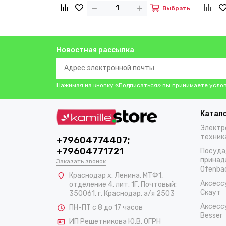
Выбрать
Новостная рассылка
Нажимая на кнопку «Подписаться» вы принимаете усло
Катал
Электр
техник
+79604774407;
+79604771721
Посуда
принад
Заказать звонок
Ofenba
Краснодар х. Ленина, МТФ1,
Аксесс
отделение 4, лит. 1Г. Почтовый:
Скаут
350061, г. Краснодар, а/я 2503
Аксесс
ПН-ПТ с 8 до 17 часов
Besser
ИП Решетникова Ю.В. ОГРН