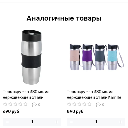
Аналогичные товары
Термокружка 380 мл. из
Термокружка 380 мл. из
нержавеющей стали
нержавеющей стали Kamille
Ofenbach NB 101304 с TPR
KM-2052 с TPR-вставкой и
0
0
вставкой
ремешком
690 руб
890 руб