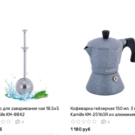
 для заваривания чая 18,5х5
Кофеварка гейзерная 150 мл. 3
ille KM-8842
Kamille КМ-2516GR из алюминия
индукционным дном
0
0
б
1 180 руб