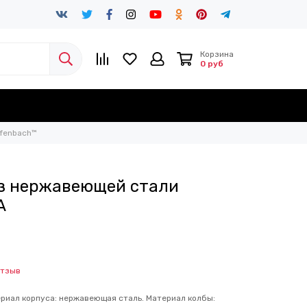
Корзина
0 руб
Ofenbach™
из нержавеющей стали
A
отзыв
ериал корпуса: нержавеющая сталь. Материал колбы: