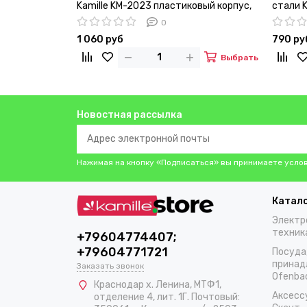
Kamille KM-2023 пластиковый корпус,
стали K
2 чашки
прорез
0
1 060 руб
790 ру
Выбрать
Новостная рассылка
Нажимая на кнопку «Подписаться» вы принимаете усло
Катал
Электр
техник
+79604774407;
+79604771721
Посуда
принад
Заказать звонок
Ofenba
Краснодар х. Ленина, МТФ1,
Аксесс
отделение 4, лит. 1Г. Почтовый: