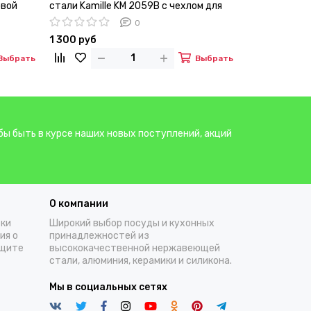
овой
стали Kamille KM 2059B с чехлом для
стали Kamill
переноски
0
1 300 руб
760 руб
Выбрать
Выбрать
бы быть в курсе наших новых поступлений, акций
О компании
тки
Широкий выбор посуды и кухонных
ия о
принадлежностей из
ащите
высококачественной нержавеющей
стали, алюминия, керамики и силикона.
Мы в социальных сетях