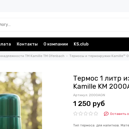
плата
Контакты
О компании
KS.club
инадлежности TM Kamille TM Ofenbach
Термосы и термокружки Kamille™ 
Термос 1 литр 
Kamille KM 2000
Артикул:
2000AGN
1 250 руб
Оставить 
Тип термоса: для напитков. Мат