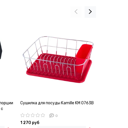
 порции
Сушилка для посуды Kamille KM 0763B
Кофемолка эл
 с
6732
0
1 270 руб
1 580 руб