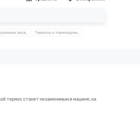
Посуда, кухонные аксессуары и принадлежности TM Kamille TM Ofenbach
Термосы и термокружки Kamille™ Ofenbach™
ой термос станет незаменимым в машине, на