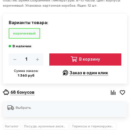
пластик. Время сохранения температуры: 8-10 часов. Цвет корпуса:
коричневый. Упаковка: картонная коробка. Ящик: 12 шт.
Варианты товара:
коричневый
В корзину
Сумма заказа:
Заказ в один клик
1 360 руб
68 бонусов
Выбрать
Каталог
Посуда, кухонные аксессуары и принадлежности TM Kamille TM Ofenbach
Термосы и термокружки Kamille™ Ofenbach™