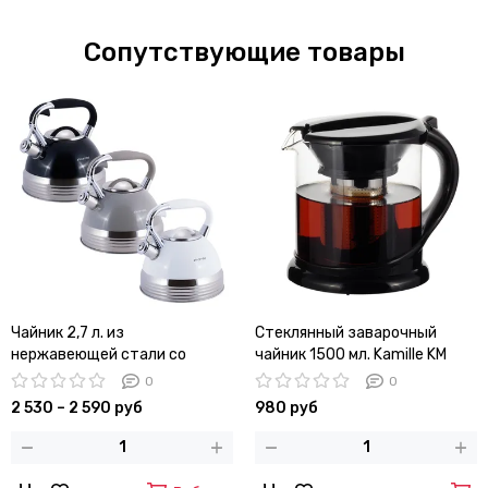
Сопутствующие товары
Чайник 2,7 л. из
Стеклянный заварочный
нержавеющей стали со
чайник 1500 мл. Kamille KM
свистком Kamille KM-0696
0781L со съемным ситечком
0
0
2 530 – 2 590 руб
980 руб