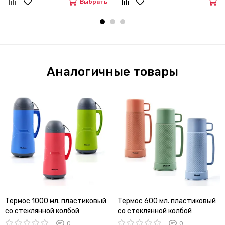
Выбрать
Аналогичные товары
Термос 1000 мл. пластиковый
Термос 600 мл. пластиковый
со стеклянной колбой
со стеклянной колбой
Ofenbach NB 101321
Ofenbach NB 101324
0
0