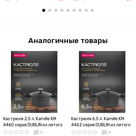
Аналогичные товары
Кастрюля 2,5 л. Kamille KM
Кастрюля 6,5 л. Kamille KM
4460 серия DUBLIN из литого
4462 серия DUBLIN из литого
алюминия с антипригарным
алюминия с антипригарным
0
0