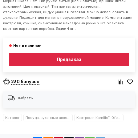
Мерная шкала: нет. Тип ручек: литые (цельнолитые). Крышка: литой
алюминий. Цвет: красный. Тип плиты: электрическая,
стеклокерамическая, индукционная, газовая. Можно использовать в
духовке. Подходит для мытья в посудомоечной машине. Комплектация:
кастрюля, крышка, силиконовые накладки на ручки 2 шт. Упаковка:
цветная картонная коробка. Ящик: 4 шт.
Предзаказ
230 бонусов
Выбрать
Каталог
Посуда, кухонные аксессуары и принадлежности TM Kamille TM Ofenbach
Кастрюли Kamille™ Ofenbach™