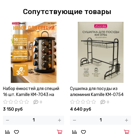
Сопутствующие товары
Набор ёмкостей для специй
Сушилка для посуды из
16 шт. Kamille КМ-7043 на
алюминия Kamille KM-0754
круглой подставке
установка над мойкой
0
0
3 150 руб
4 640 руб