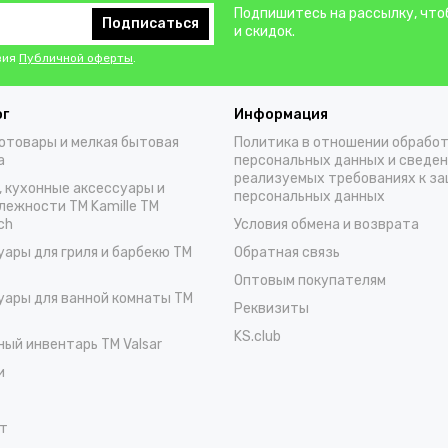
Подпишитесь на рассылку, что
Подписаться
и скидок.
вия
Публичной оферты
.
ог
Информация
отовары и мелкая бытовая
Политика в отношении обрабо
а
персональных данных и сведен
реализуемых требованиях к з
, кухонные аксессуары и
персональных данных
лежности TM Kamille TM
ch
Условия обмена и возврата
уары для гриля и барбекю TM
Обратная связь
Оптовым покупателям
уары для ванной комнаты TM
Реквизиты
KS.club
ный инвентарь TM Valsar
и
т