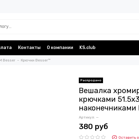
плата
Контакты
О компании
KS.club
M Besser
Крючки Besser™
Вешалка хромир
крючками 51.5х
наконечниками 
Артикул:
—
380 руб
Оставить 