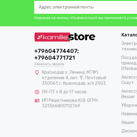
Нажимая на кнопку «Подписаться» вы принимаете усло
Катал
Электр
техник
+79604774407;
+79604771721
Посуда
принад
Заказать звонок
Ofenba
Краснодар х. Ленина, МТФ1,
Аксесс
отделение 4, лит. 1Г. Почтовый:
Скаут
350061, г. Краснодар, а/я 2503
Аксесс
ПН-ПТ с 8 до 17 часов
Besser
ИП Решетникова Ю.В. ОГРН
Убороч
321366800112769
Новинк
Акции
Дискон