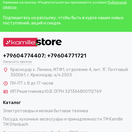
Нажимая на кнопку «Подписаться» вы принимаете условия
Публичной
оферты
.
Подпишитесь на рассылку, чтобы быть в курсе наших новых
поступлений, акций и скидок.
+79604774407; +79604771721
Заказать звонок
Краснодар х. Ленина, МТФ1, отделение 4, лит. 1Г. Почтовый:
350061, г. Краснодар, а/я 2503
ПН-ПТ с 8 до 17 часов
ИП Решетникова Ю.В. ОГРН 321366800112769
Каталог
Электротовары и мелкая бытовая техника
Посуда, кухонные аксессуары и принадлежности TM Kamille
TM Ofenbach