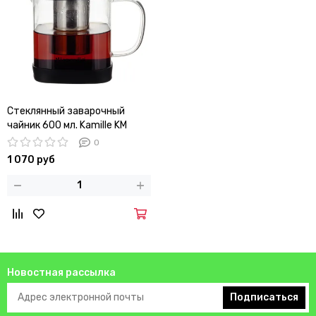
Стеклянный заварочный
чайник 600 мл. Kamille KM
0778S со съемным ситечком
0
1 070 руб
Новостная рассылка
Подписаться