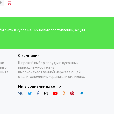
бы быть в курсе наших новых поступлений, акций
О компании
тки
Широкий выбор посуды и кухонных
ия о
принадлежностей из
ащите
высококачественной нержавеющей
стали, алюминия, керамики и силикона.
Мы в социальных сетях