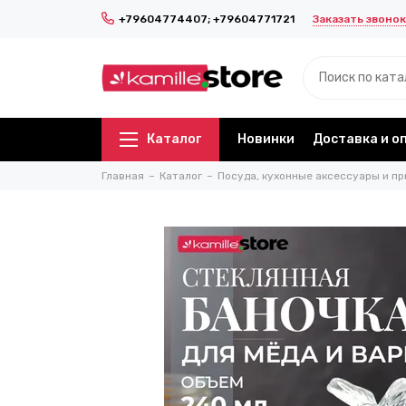
Заказать звонок
+79604774407; +79604771721
Каталог
Новинки
Доставка и о
Главная
Каталог
Посуда, кухонные аксессуары и пр