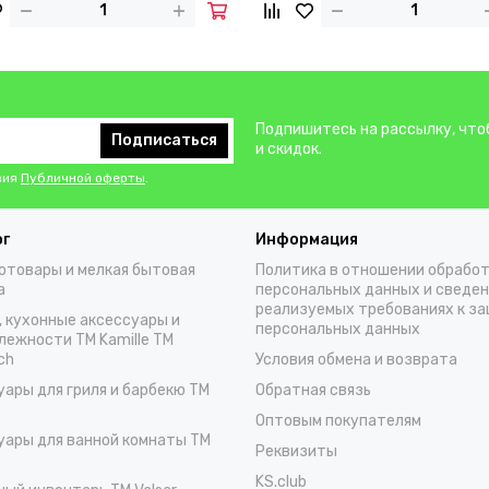
Подпишитесь на рассылку, что
Подписаться
и скидок.
вия
Публичной оферты
.
ог
Информация
отовары и мелкая бытовая
Политика в отношении обрабо
а
персональных данных и сведен
реализуемых требованиях к з
, кухонные аксессуары и
персональных данных
лежности TM Kamille TM
ch
Условия обмена и возврата
уары для гриля и барбекю TM
Обратная связь
Оптовым покупателям
уары для ванной комнаты TM
Реквизиты
KS.club