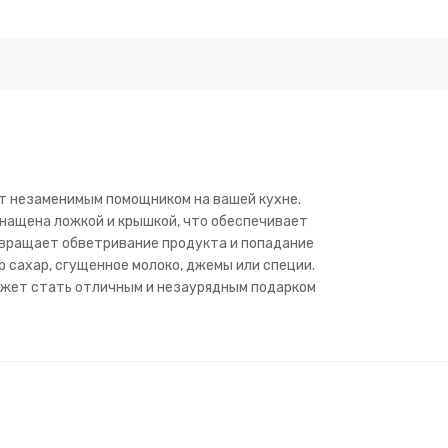
нет незаменимым помощником на вашей кухне.
снащена ложкой и крышкой, что обеспечивает
отвращает обветривание продукта и попадание
 сахар, сгущенное молоко, джемы или специи.
может стать отличным и незаурядным подарком