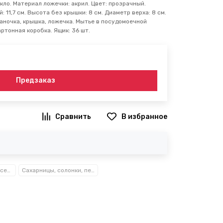
кло. Материал ложечки: акрил. Цвет: прозрачный.
: 11,7 см. Высота без крышки: 8 см. Диаметр верха: 8 см.
баночка, крышка, ложечка. Мытье в посудомоечной
артонная коробка. Ящик: 36 шт.
Предзаказ
В избранное
Посуда, кухонные аксессуары и принадлежности TM Kamille TM Ofenbach
Сахарницы, солонки, перечницы, мельницы, кофемолки Kamille™ Ofenbach™