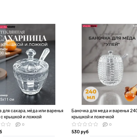
 для сахара, мёда или варенья
Баночка для меда и варенья 240
 с крышкой и ложкой
крышкой и ложечкой
0
0
б
530 руб