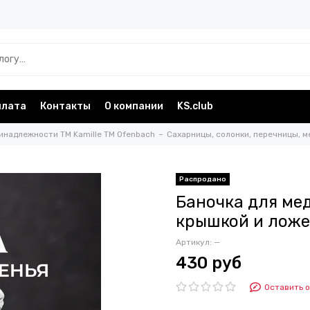
плата
Контакты
О компании
KS.club
инадлежности TM Kamille TM Ofenbach
Сахарницы, солонки, перечницы, м
Баночка для мед
крышкой и ложе
Артикул:
—
430 руб
Оставить 