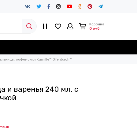
Корзина
0 руб
ельницы, кофемолки Kamille™ Ofenbach™
а и варенья 240 мл. с
чкой
отзыв