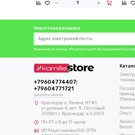
Новостная рассылка
Нажимая на кнопку «Подписаться» вы принимаете усло
Катал
Электр
техник
+79604774407;
+79604771721
Посуда
принад
Заказать звонок
Ofenba
Краснодар х. Ленина, МТФ1,
Аксесс
отделение 4, лит. 1Г. Почтовый:
Скаут
350061, г. Краснодар, а/я 2503
Аксесс
ПН-ПТ с 8 до 17 часов
Besser
ИП Решетникова Ю.В. ОГРН