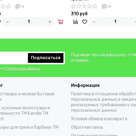
0
0
б
310 руб
Подпишитесь на рассылку, что
Подписаться
и скидок.
вия
Публичной оферты
.
ог
Информация
отовары и мелкая бытовая
Политика в отношении обрабо
а
персональных данных и сведен
реализуемых требованиях к з
, кухонные аксессуары и
персональных данных
лежности TM Kamille TM
ch
Условия обмена и возврата
уары для гриля и барбекю TM
Обратная связь
Оптовым покупателям