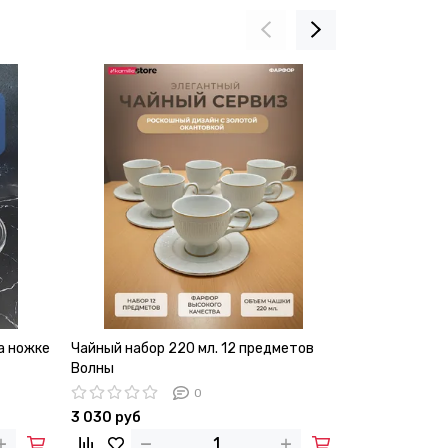
а ножке
Чайный набор 220 мл. 12 предметов
Набор стекля
Волны
мл. Kamille K
стенками
0
3 030 руб
950 руб