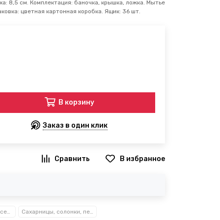
ха: 8,5 см. Комплектация: баночка, крышка, ложка. Мытье
ковка: цветная картонная коробка. Ящик: 36 шт.
В корзину
Заказ в один клик
В избранное
Посуда, кухонные аксессуары и принадлежности TM Kamille TM Ofenbach
Сахарницы, солонки, перечницы, мельницы, кофемолки Kamille™ Ofenbach™