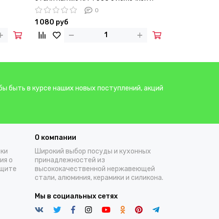
стеклянной крышкой
0
1 080 руб
бы быть в курсе наших новых поступлений, акций
О компании
тки
Широкий выбор посуды и кухонных
ия о
принадлежностей из
ащите
высококачественной нержавеющей
стали, алюминия, керамики и силикона.
Мы в социальных сетях