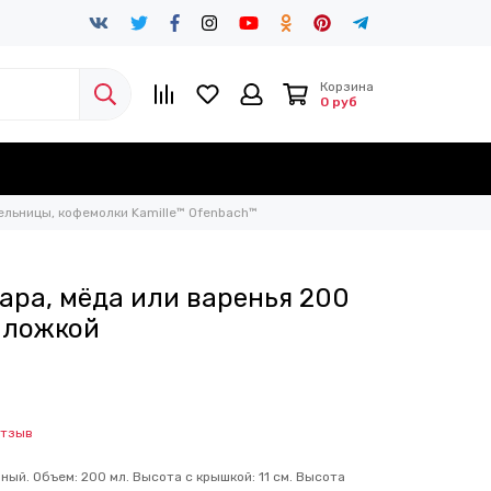
Корзина
0 руб
ельницы, кофемолки Kamille™ Ofenbach™
ара, мёда или варенья 200
и ложкой
отзыв
ный. Объем: 200 мл. Высота с крышкой: 11 см. Высота