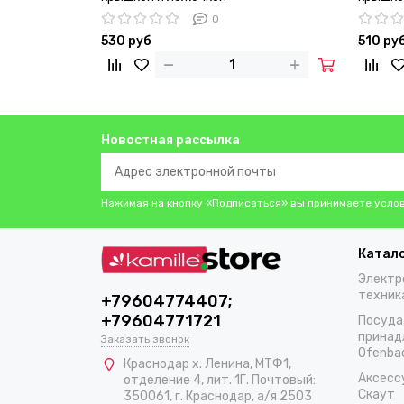
0
530 руб
510 ру
Новостная рассылка
Нажимая на кнопку «Подписаться» вы принимаете усло
Катал
Электр
техник
+79604774407;
+79604771721
Посуда
принад
Заказать звонок
Ofenba
Краснодар х. Ленина, МТФ1,
Аксесс
отделение 4, лит. 1Г. Почтовый:
Скаут
350061, г. Краснодар, а/я 2503