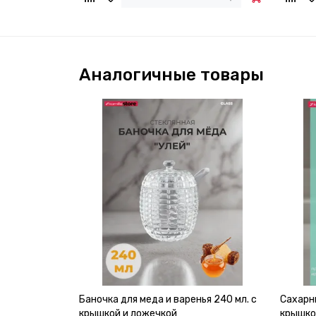
Аналогичные товары
Баночка для меда и варенья 240 мл. с
Сахарни
крышкой и ложечкой
крышко