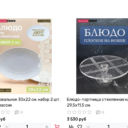
вальное 30х22 см. набор 2 шт.
Блюдо-тортница стеклянная н
лассик
29,5х11,5 см.
0
0
руб
3 530 руб