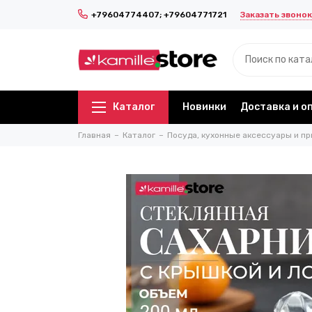
Заказать звонок
+79604774407; +79604771721
Каталог
Новинки
Доставка и о
Главная
Каталог
Посуда, кухонные аксессуары и пр