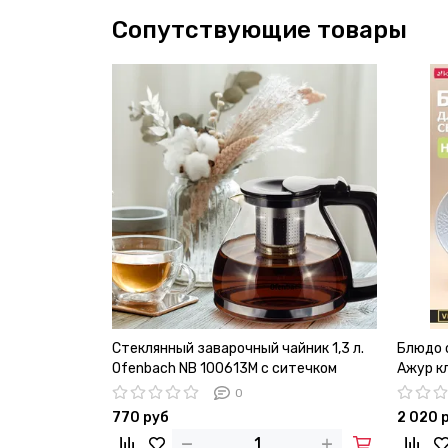
Сопутствующие товары
Стеклянный заварочный чайник 1,3 л.
Блюдо о
Ofenbach NB 100613M с ситечком
Ажур к
0
770 руб
2 020 