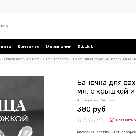
плата
Контакты
О компании
KS.club
инадлежности TM Kamille TM Ofenbach
Сахарницы, солонки, перечницы, м
Баночка для сах
мл. с крышкой 
Артикул:
VN-645-25
380 руб
Оставить 
Материал: стекло. Цвет: прозрач