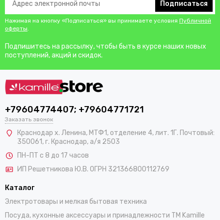
Подписаться
Нажимая на кнопку «Подписаться» вы принимаете условия
Публичной
оферты
.
Подпишитесь на рассылку, чтобы быть в курсе наших новых
поступлений, акций и скидок.
+79604774407; +79604771721
Заказать звонок
Краснодар х. Ленина, МТФ1, отделение 4, лит. 1Г. Почтовый:
350061, г. Краснодар, а/я 2503
ПН-ПТ с 8 до 17 часов
ИП Решетникова Ю.В. ОГРН 321366800112769
Каталог
Электротовары и мелкая бытовая техника
Посуда, кухонные аксессуары и принадлежности TM Kamille