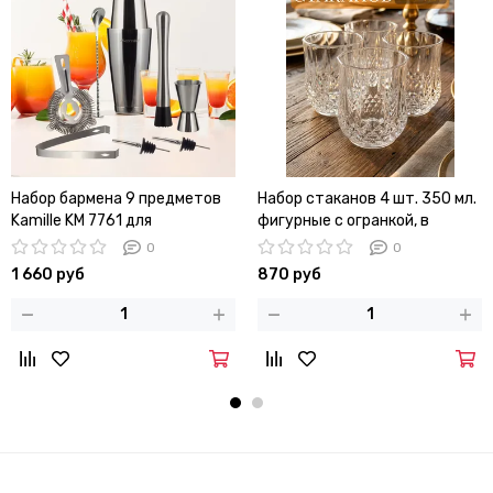
Набор бармена 9 предметов
Набор стаканов 4 шт. 350 мл.
Kamille KM 7761 для
фигурные с огранкой, в
приготовления коктейлей
подарочной коробке
0
0
1 660 руб
870 руб