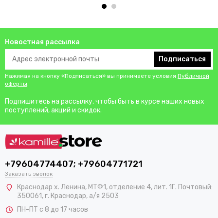
Новостная рассылка
Подписаться
Нажимая на кнопку «Подписаться» вы принимаете условия
Публичной
оферты
.
Подпишитесь на рассылку, чтобы быть в курсе наших новых
поступлений, акций и скидок.
+79604774407; +79604771721
Заказать звонок
Краснодар х. Ленина, МТФ1, отделение 4, лит. 1Г. Почтовый:
350061, г. Краснодар, а/я 2503
ПН-ПТ с 8 до 17 часов