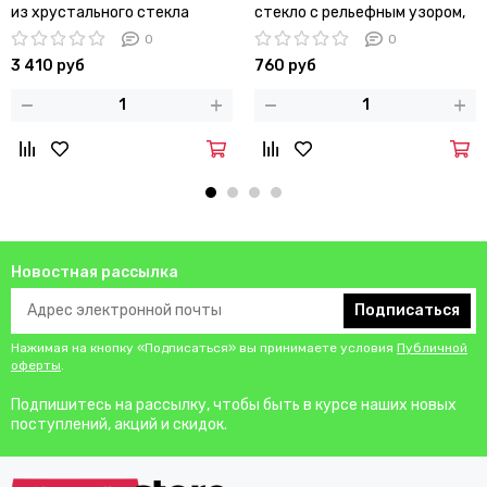
из хрустального стекла
стекло с рельефным узором,
Bossa Nova
0
0
3 410 руб
760 руб
Новостная рассылка
Подписаться
Нажимая на кнопку «Подписаться» вы принимаете условия
Публичной
оферты
.
Подпишитесь на рассылку, чтобы быть в курсе наших новых
поступлений, акций и скидок.