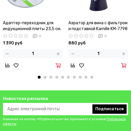
Адаптер-переходник для
Аэратор для вина с фильтром
индукционной плиты 23,5 см.
и подставкой Kamille KM-7798
Kamille KM-5653 из
(7,8х8,5х22,5 см.)
0
0
нержавеющей стали
1 390 руб
880 руб
Новостная рассылка
Подписаться
Нажимая на кнопку «Подписаться» вы принимаете условия
Публичной
оферты
.