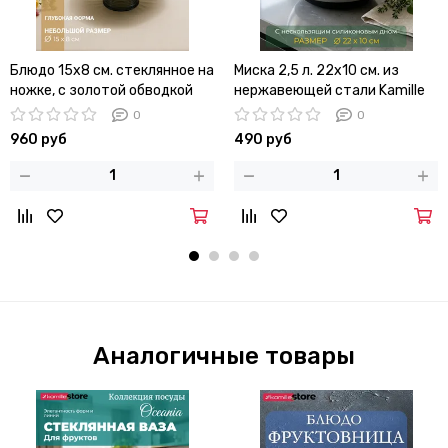
Блюдо 15х8 см. стеклянное на
Миска 2,5 л. 22х10 см. из
ножке, с золотой обводкой
нержавеющей стали Kamille
КМ 4348 c силиконовым дном
0
0
960 руб
490 руб
Аналогичные товары