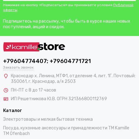
Нажимая на кнопку «Подписаться» вы принимаете условия
Публичной
оферты
.
Подпишитесь на рассылку, чтобы быть в курсе наших новых
поступлений, акций и скидок.
+79604774407; +79604771721
Заказать звонок
Краснодар х. Ленина, МТФ1, отделение 4, лит. 1Г. Почтовый:
350061, г. Краснодар, а/я 2503
ПН-ПТ с 8 до 17 часов
ИП Решетникова Ю.В. ОГРН 321366800112769
Каталог
Электротовары и мелкая бытовая техника
Посуда, кухонные аксессуары и принадлежности TM Kamille
TM Ofenbach