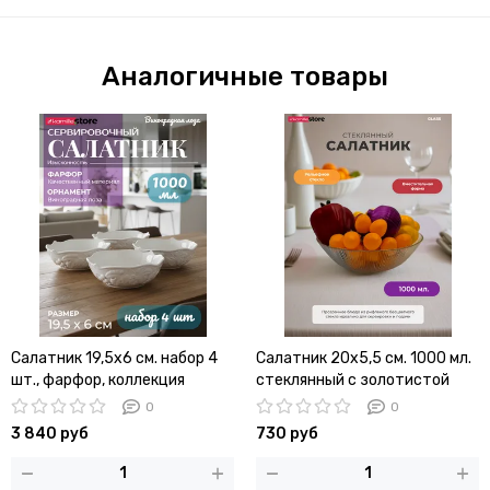
Аналогичные товары
Салатник 19,5х6 см. набор 4
Салатник 20х5,5 см. 1000 мл.
шт., фарфор, коллекция
стеклянный с золотистой
"Виноградная лоза"
обводкой
0
0
3 840 руб
730 руб