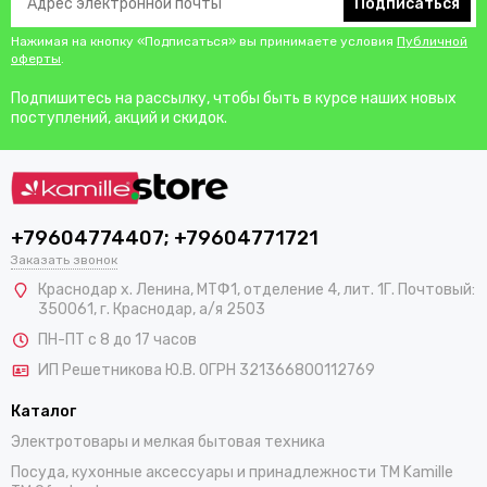
Подписаться
Нажимая на кнопку «Подписаться» вы принимаете условия
Публичной
оферты
.
Подпишитесь на рассылку, чтобы быть в курсе наших новых
поступлений, акций и скидок.
+79604774407; +79604771721
Заказать звонок
Краснодар х. Ленина, МТФ1, отделение 4, лит. 1Г. Почтовый:
350061, г. Краснодар, а/я 2503
ПН-ПТ с 8 до 17 часов
ИП Решетникова Ю.В. ОГРН 321366800112769
Каталог
Электротовары и мелкая бытовая техника
Посуда, кухонные аксессуары и принадлежности TM Kamille