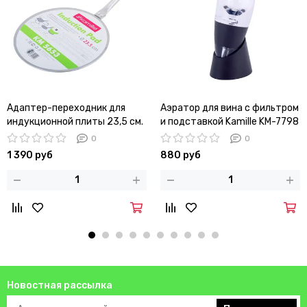
Адаптер-переходник для
Аэратор для вина с фильтром
индукционной плиты 23,5 см.
и подставкой Kamille KM-7798
Kamille KM-5653 из
(7,8х8,5х22,5 см.)
0
0
нержавеющей стали
1 390 руб
880 руб
Новостная рассылка