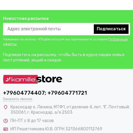
Новостная рассылка
Подписаться
Нажимая на кнопку «Подписаться» вы принимаете условия
Публичной
оферты
.
Подпишитесь на рассылку, чтобы быть в курсе наших новых
поступлений, акций и скидок.
+79604774407; +79604771721
Заказать звонок
Краснодар х. Ленина, МТФ1, отделение 4, лит. 1Г. Почтовый:
350061, г. Краснодар, а/я 2503
ПН-ПТ с 8 до 17 часов
ИП Решетникова Ю.В. ОГРН 321366800112769