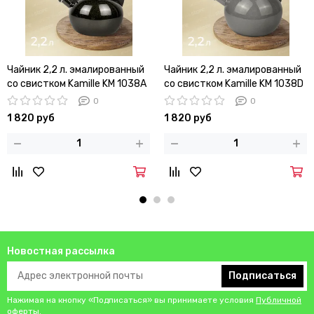
Чайник 2,2 л. эмалированный
Чайник 2,2 л. эмалированный
со свистком Kamille KM 1038A
со свистком Kamille KM 1038D
с черной бакелитовой ручкой
с черной бакелитовой ручкой
0
0
1 820 руб
1 820 руб
Новостная рассылка
Подписаться
Нажимая на кнопку «Подписаться» вы принимаете условия
Публичной
оферты
.