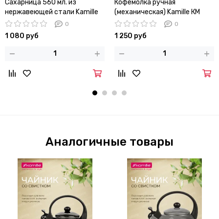
Сахарница 560 мл. из
Кофемолка ручная
нержавеющей стали Kamille
(механическая) Kamille КМ
KM-7003 с ложечкой и
7019 с керамическими
0
0
стеклянной крышкой
жерновами
1 080 руб
1 250 руб
Аналогичные товары