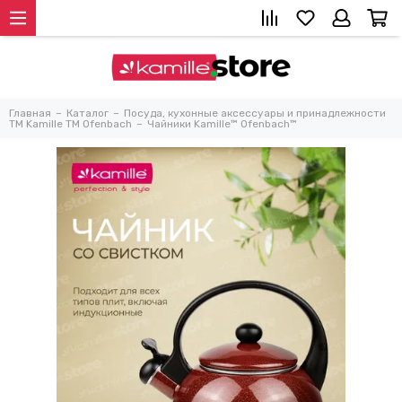
Главная
Каталог
Посуда, кухонные аксессуары и принадлежности
TM Kamille TM Ofenbach
Чайники Kamille™ Ofenbach™