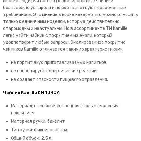
Многие люди считают, что эмалированные чайники
безнадежно устарели и не соответствуют современным
требованиям. Это мнение в корне неверно. Его можно относить
только к единичным моделям, которые действительно
старомодны и неактуальны. Но в ассортименте TM Kamille
легко найти чайник с покрытием из эмали, который
удовлетворит любые запросы.
Эмалированное покрытие
чайников Kamille отличается такими характеристиками:
не портит вкус приготавливаемых напитков;
не провоцирует аллергические реакции;
не создает опасности пищевого отравления.
Чайник Kamille KM 1040A
Материал: высококачественная сталь с эмалевым
покрытием.
Материал ручки: бакелит.
Тип ручки: фиксированная.
Общий объем: 2,5 л.