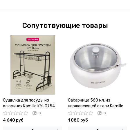
Сопутствующие товары
Сушилка для посуды из
Сахарница 560 мл. из
алюминия Kamille KM-0754
нержавеющей стали Kamille
установка над мойкой
KM-7003 с ложечкой и
0
0
стеклянной крышкой
4 640 руб
1 080 руб