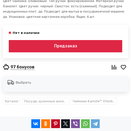
Цвет чайника: оливковый. Тип ручки: фиксированная. Материал ручки:
бакелит. Цвет ручки: черный. Свисток: есть (съемный). Подходит для
индукционных плит: да. Подходит для мытья в посудомоечной машине:
да. Упаковка: цветная картонная коробка. Ящик: 6 шт.
Предзаказ
97 бонусов
Выбрать
Каталог
Посуда, кухонные аксессуары и принадлежности TM Kamille TM Ofenbach
Чайники Kamille™ Ofenbach™