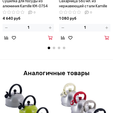
Сушилка для посуды из
Сахарница 560 мл. из
алюминия Kamille KM-0754
нержавеющей стали Kamille
установка над мойкой
KM-7003 с ложечкой и
0
0
стеклянной крышкой
4 640 руб
1 080 руб
Аналогичные товары