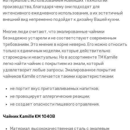
материалов с использованием новейших технологий
производства, благодаря чему они подходят для
интенсивного ежедневного использования, а их эстетичный
внешний вид непременно подойдет к дизайну Вашей кухни.
Многие люди считают, что эмалированные чайники
безнадежно устарели и не соответствуют современным
требованиям. Это мнение в корне неверно. Его можно относить
только к единичным моделям, которые действительно
старомодны и неактуальны. Но в ассортименте TM Kamille
легко найти чайник с покрытием из эмали, который
удовлетворит любые запросы.
Эмалированное покрытие
чайников Kamille отличается такими характеристиками:
не портит вкус приготавливаемых напитков;
не провоцирует аллергические реакции;
не создает опасности пищевого отравления.
Чайник Kamille KM 1040B
Материал: высококачественная сталь с эмалевым