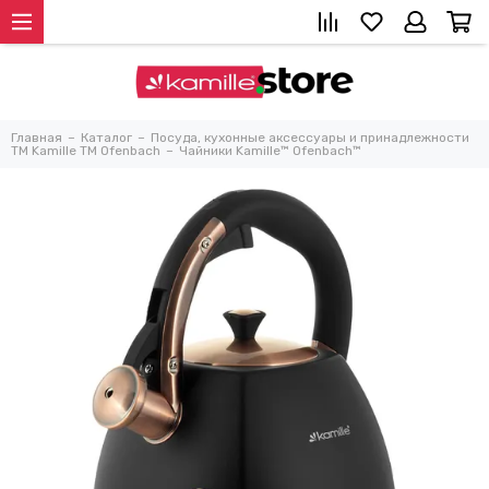
Главная
Каталог
Посуда, кухонные аксессуары и принадлежности
TM Kamille TM Ofenbach
Чайники Kamille™ Ofenbach™