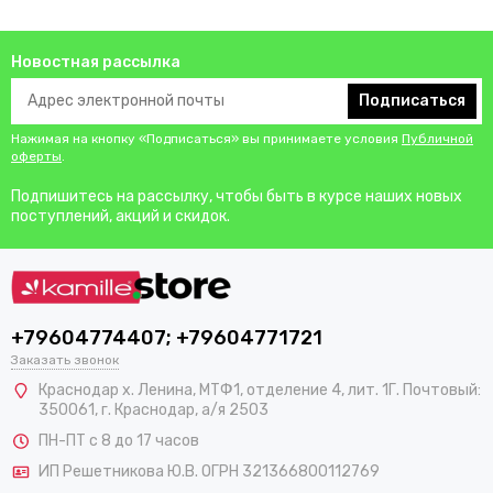
Новостная рассылка
Подписаться
Нажимая на кнопку «Подписаться» вы принимаете условия
Публичной
оферты
.
Подпишитесь на рассылку, чтобы быть в курсе наших новых
поступлений, акций и скидок.
+79604774407; +79604771721
Заказать звонок
Краснодар х. Ленина, МТФ1, отделение 4, лит. 1Г. Почтовый:
350061, г. Краснодар, а/я 2503
ПН-ПТ с 8 до 17 часов
ИП Решетникова Ю.В. ОГРН 321366800112769