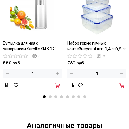
Бутылка для чая с
Набор герметичных
заварником Kamille KM 9021
контейнеров 4 шт. 0,4 л; 0,8 л;
стеклянная с двойными
1,35 л; 2 л. Kamille KM 20002
0
0
стенками
квадратные
880 руб
760 руб
Аналогичные товары