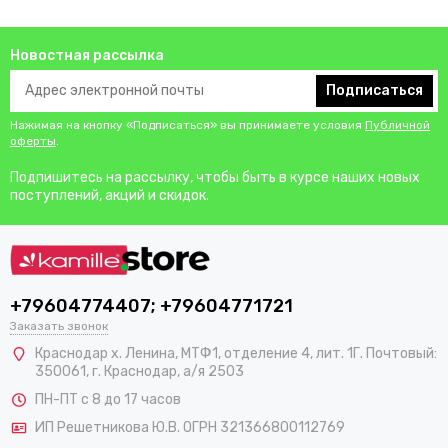
Новостная рассылка
Подписаться
Нажимая на кнопку «Подписаться» вы принимаете условия
Публичной
оферты
.
Подпишитесь на рассылку, чтобы быть в курсе наших новых
поступлений, акций и скидок.
+79604774407; +79604771721
Заказать звонок
Краснодар х. Ленина, МТФ1, отделение 4, лит. 1Г. Почтовый:
350061, г. Краснодар, а/я 2503
ПН-ПТ с 8 до 17 часов
ИП Решетникова Ю.В. ОГРН 321366800112769