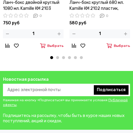
Ланч-бокс двойной круглый
Ланч-бокс круглый 680 мл.
1080 мл. Kamille КМ 2103
Kamille КМ 2102 пластик,
нержавеющая сталь
0
0
750 руб
580 руб
Выбрать
Выбрать
Новостная рассылка
Подписаться
Нажимая на кнопку «Подписаться» вы принимаете условия
Публичной
оферты
.
Подпишитесь на рассылку, чтобы быть в курсе наших новых
поступлений, акций и скидок.