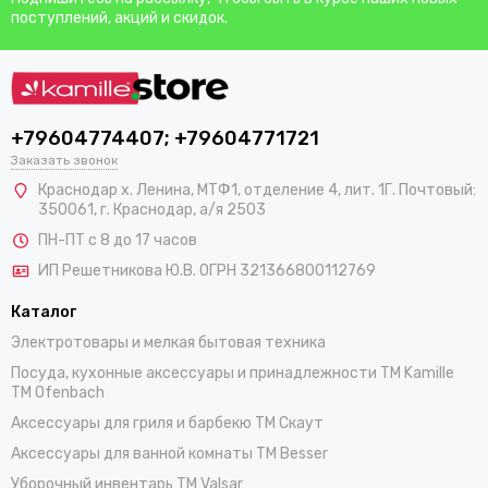
поступлений, акций и скидок.
+79604774407; +79604771721
Заказать звонок
Краснодар х. Ленина, МТФ1, отделение 4, лит. 1Г. Почтовый:
350061, г. Краснодар, а/я 2503
ПН-ПТ с 8 до 17 часов
ИП Решетникова Ю.В. ОГРН 321366800112769
Каталог
Электротовары и мелкая бытовая техника
Посуда, кухонные аксессуары и принадлежности TM Kamille
TM Ofenbach
Аксессуары для гриля и барбекю TM Скаут
Аксессуары для ванной комнаты TM Besser
Уборочный инвентарь TM Valsar