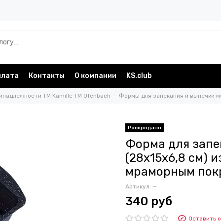
плата
Контакты
О компании
KS.club
инадлежности TM Kamille TM Ofenbach
Формы для запекания и выпечки м
Форма для запе
(28х15х6,8 см) 
мраморным пок
Артикул:
—
340 руб
Оставить 