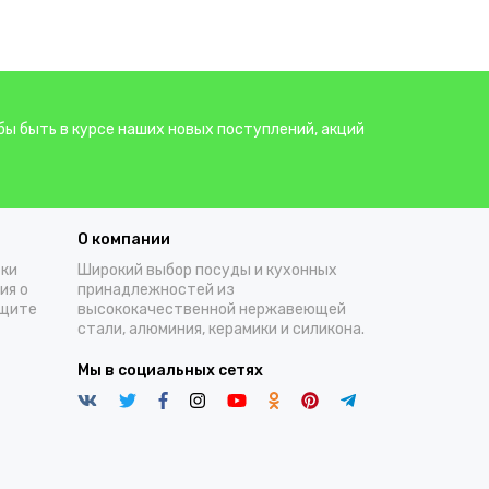
бы быть в курсе наших новых поступлений, акций
О компании
тки
Широкий выбор посуды и кухонных
ия о
принадлежностей из
ащите
высококачественной нержавеющей
стали, алюминия, керамики и силикона.
Мы в социальных сетях