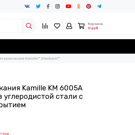
Корзина
0 руб
еталлические Kamille™ Ofenbach™
кания Kamille KM 6005A
из углеродистой стали с
рытием
отзыв