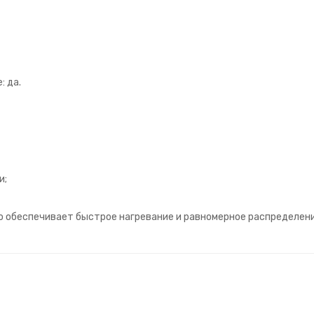
: да.
и;
о обеспечивает быстрое нагревание и равномерное распределен