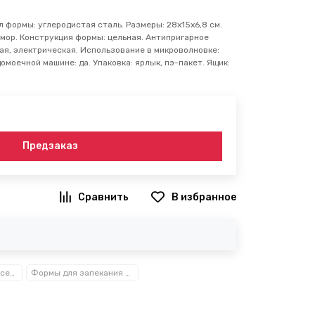
 формы: углеродистая сталь. Размеры: 28х15х6,8 см.
мор. Конструкция формы: цельная. Антипригарное
вая, электрическая. Использование в микроволновке:
омоечной машине: да. Упаковка: ярлык, пэ-пакет. Ящик:
Предзаказ
В избранное
Посуда, кухонные аксессуары и принадлежности TM Kamille TM Ofenbach
Формы для запекания и выпечки металлические Kamille™ Ofenbach™