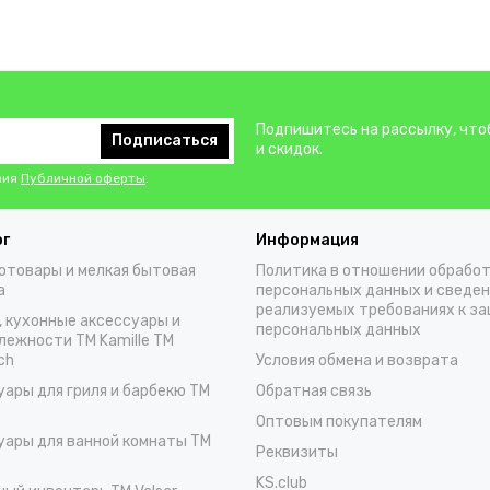
Подпишитесь на рассылку, что
Подписаться
и скидок.
вия
Публичной оферты
.
ог
Информация
отовары и мелкая бытовая
Политика в отношении обрабо
а
персональных данных и сведен
реализуемых требованиях к з
, кухонные аксессуары и
персональных данных
лежности TM Kamille TM
ch
Условия обмена и возврата
уары для гриля и барбекю TM
Обратная связь
Оптовым покупателям
уары для ванной комнаты TM
Реквизиты
KS.club