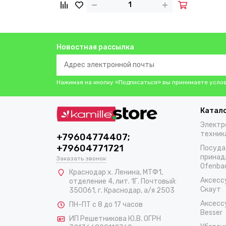
Новостная рассылка
Нажимая на кнопку «Подписаться» вы принимаете усло
Катал
Электр
техник
+79604774407;
+79604771721
Посуда
принад
Заказать звонок
Ofenba
Краснодар х. Ленина, МТФ1,
Аксесс
отделение 4, лит. 1Г. Почтовый:
Скаут
350061, г. Краснодар, а/я 2503
Аксесс
ПН-ПТ с 8 до 17 часов
Besser
ИП Решетникова Ю.В. ОГРН