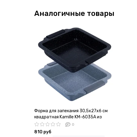
Аналогичные товары
Форма для запекания 30,5х27х6 см
квадратная Kamille KM-6035A из
углеродистой стали с мраморным
0
покрытием
810 руб