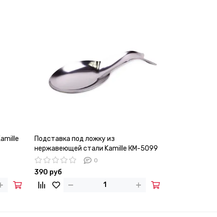
amille
Подставка под ложку из
Набор крючко
нержавеющей стали Kamille КМ-5099
шкафчиков Ka
нержавеющей
0
390 руб
140 руб