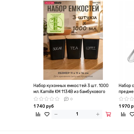
Набор кухонных емкостей 3 шт. 1000
Набор 
мл. Kamille KM 1134B из бамбукового
предмет
волокна с крышками
нержав
0
1 740 руб
1 970 