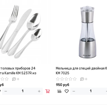
столовых приборов 24
Мельница для специй двойная K
а Kamille KM 5237R из
KM 7025
еющей стали
0
0
руб
950 руб