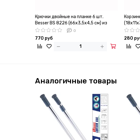
Крючки двойные на планке 6 шт.
Корзин
Besser BS 8226 (66х3,5х4,5 см) из
(18х11
хромированного цинкового сплава
с хром
0
770 руб
280 ру
Аналогичные товары