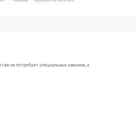
Аксессуары для ванной комнаты TM Besser
Новинки
Карнизы и штанги для ванной комнаты Besser™
таж не потребует специальных навыков, а