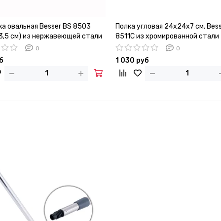
ка овальная Besser BS 8503
Полка угловая 24х24х7 см. Bes
х3,5 см) из нержавеющей стали
8511C из хромированной стали
ированным покрытием
0
0
б
1 030 руб