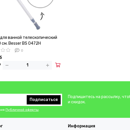
 для ванной телескопический
 см. Besser BS 0472H
0
б
Подпишитесь на рассылку, что
Подписаться
и скидок.
вия
Публичной оферты
.
ог
Информация