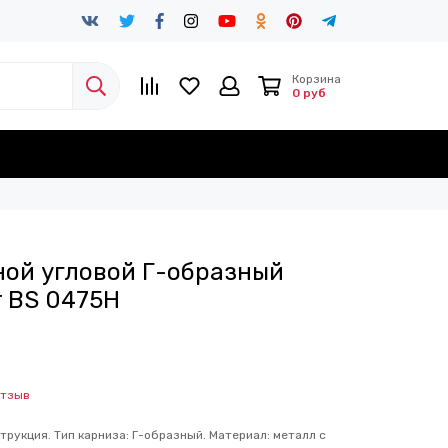
Корзина
0 руб
ной угловой Г-образный
r BS 0475H
отзыв
струкция. Тип карниза: Г-образный. Материал: металл с