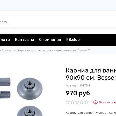
плата
Контакты
О компании
KS.club
M Besser
Карнизы и штанги для ванной комнаты Besser™
Карниз для ван
90х90 см. Besse
Артикул:
0475H
970 руб
Оставить 
Карниз для ванной, угловая кон