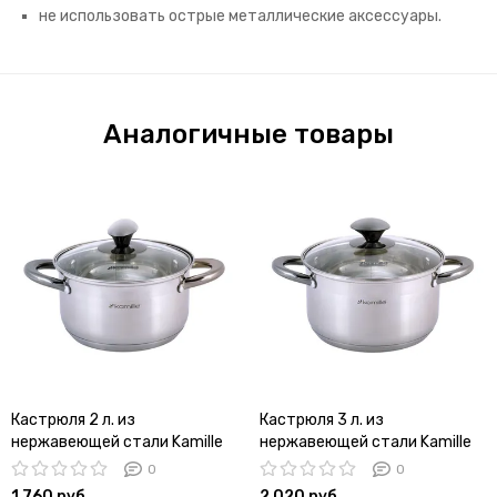
не использовать острые металлические аксессуары.
Аналогичные товары
Кастрюля 2 л. из
Кастрюля 3 л. из
нержавеющей стали Kamille
нержавеющей стали Kamille
KM-4921 с черными ручками
KM 4922 с черными ручками
0
0
1 760 руб
2 020 руб