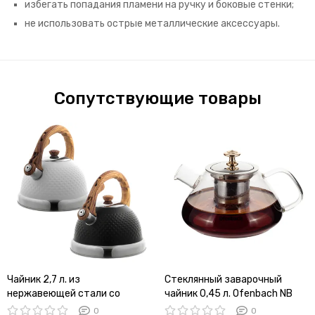
избегать попадания пламени на ручку и боковые стенки;
не использовать острые металлические аксессуары.
Сопутствующие товары
Чайник 2,7 л. из
Стеклянный заварочный
нержавеющей стали со
чайник 0,45 л. Ofenbach NB
свистком Ofenbach NB
100616S с ситечком
0
0