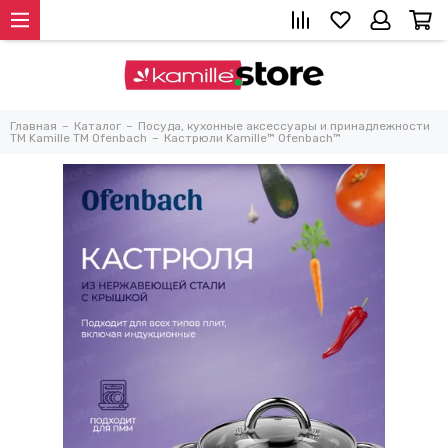
Главная
Каталог
Посуда, кухонные аксессуары и принадлежности
TM Kamille TM Ofenbach
Кастрюли Kamille™ Ofenbach™