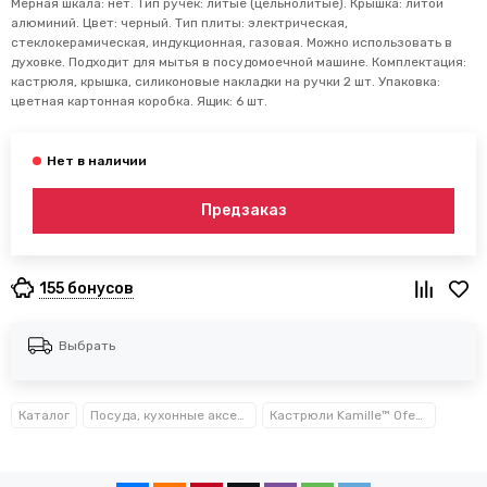
Мерная шкала: нет. Тип ручек: литые (цельнолитые). Крышка: литой
алюминий. Цвет: черный. Тип плиты: электрическая,
стеклокерамическая, индукционная, газовая. Можно использовать в
духовке. Подходит для мытья в посудомоечной машине. Комплектация:
кастрюля, крышка, силиконовые накладки на ручки 2 шт. Упаковка:
цветная картонная коробка. Ящик: 6 шт.
Предзаказ
155 бонусов
Выбрать
Каталог
Посуда, кухонные аксессуары и принадлежности TM Kamille TM Ofenbach
Кастрюли Kamille™ Ofenbach™