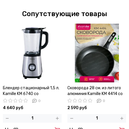
Сопутствующие товары
Блендер стационарный 1,5 л.
Сковорода 28 см. из литого
Kamille KM 6740 со
алюминия Kamille KM 4414 со
стеклянной чашей
сверхпрочным
0
0
антипригарным покрытием
4 640 руб
2 590 руб
ILAG