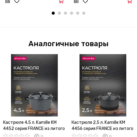
Аналогичные товары
Кастрюля 4,5 л. Kamille KM
Кастрюля 2,5 л. Kamille KM
4452 серия FRANCE из литого
4456 серия FRANCE из литого
алюминия с антипригарным
алюминия с антипригарным
0
0