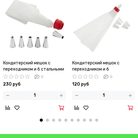
Кондитерский мешок с
Кондитерский мешок с
переходником и 6 стальными
переходником и 6
насадками Kamille KM-7779
пластиковыми насадками
0
0
Kamille KM-7780
230 руб
120 руб