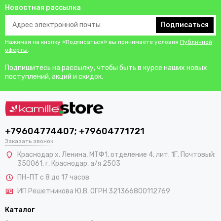
Новостная рассылка
Подписаться
Нажимая на кнопку «Подписаться» вы принимаете условия
Публичной
оферты
.
Подпишитесь на рассылку, чтобы быть в курсе наших новых
поступлений, акций и скидок.
+79604774407; +79604771721
Заказать звонок
Краснодар х. Ленина, МТФ1, отделение 4, лит. 1Г. Почтовый:
350061, г. Краснодар, а/я 2503
ПН-ПТ с 8 до 17 часов
ИП Решетникова Ю.В. ОГРН 321366800112769
Каталог