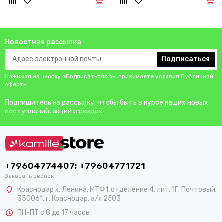
Новостная рассылка
Подписаться
Нажимая на кнопку «Подписаться» вы принимаете условия
Публичной
оферты
.
Подпишитесь на рассылку, чтобы быть в курсе наших новых
поступлений, акций и скидок.
+79604774407; +79604771721
Заказать звонок
Краснодар х. Ленина, МТФ1, отделение 4, лит. 1Г. Почтовый:
350061, г. Краснодар, а/я 2503
ПН-ПТ с 8 до 17 часов