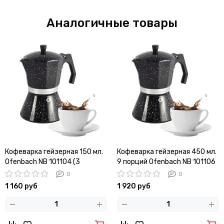
Аналогичные товары
Кофеварка гейзерная 150 мл.
Кофеварка гейзерная 450 мл.
Ofenbach NB 101104 (3
9 порций Ofenbach NB 101106
порции) с индукционным
с индукционным дном
0
0
дном
1 160 руб
1 920 руб