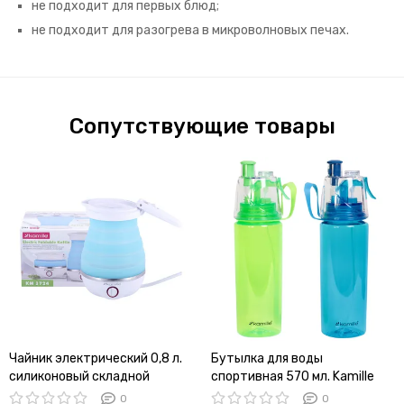
не подходит для первых блюд;
не подходит для разогрева в микроволновых печах.
Сопутствующие товары
Чайник электрический 0,8 л.
Бутылка для воды
силиконовый складной
спортивная 570 мл. Kamille
Kamille KM-1724 голубой с
KM-2301 из пластика тритан
0
0