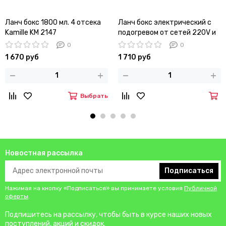
Ланч бокс 1800 мл. 4 отсека
Ланч бокс электрический с
Kamille KM 2147
подогревом от сетей 220V и
12V Kamille КМ-2130A
0
0
1 670 руб
1 710 руб
Выбрать
Новостная рассылка
Подписаться
Нажимая на кнопку «Подписаться» вы принимаете условия
Публичной
оферты
.
Подпишитесь на рассылку, чтобы быть в курсе наших новых
поступлений, акций и скидок.