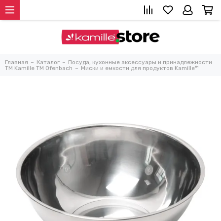
Главная
Каталог
Посуда, кухонные аксессуары и принадлежности
TM Kamille TM Ofenbach
Миски и емкости для продуктов Kamille™