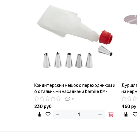
Кондитерский мешок с переходником и
Дуршла
6 стальными насадками Kamille KM-
из нер
7779
0
230 руб
460 ру