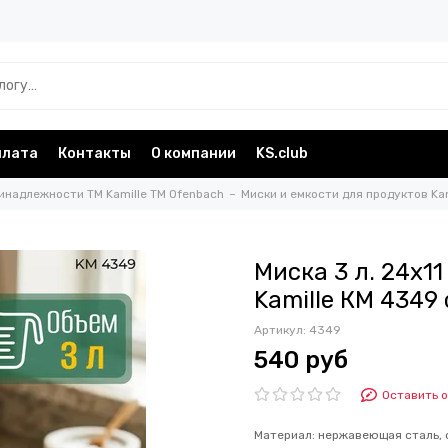
плата
Контакты
О компании
KS.club
инадлежности TM Kamille TM Ofenbach
Миски и емкости для продуктов Ka
Миска 3 л. 24х1
Kamille КМ 4349
Артикул:
4349
540 руб
Оставить 
Материал: нержавеющая сталь, си