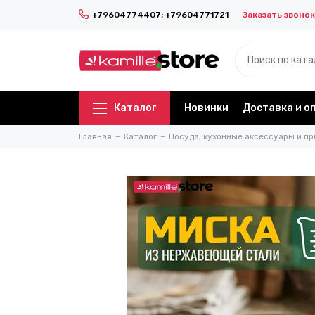
Заказать звонок
+79604774407; +79604771721
Каталог
Новинки
Доставка и о
Главная
Каталог
Посуда, кухонные аксессуары и пр