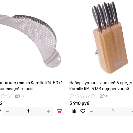
г на кастрюлю Kamille KM-5071
Набор кухонных ножей 6 пред
жавеющей стали
Kamille КМ-5133 с деревянной
подставкой
0
0
б
3 910 руб