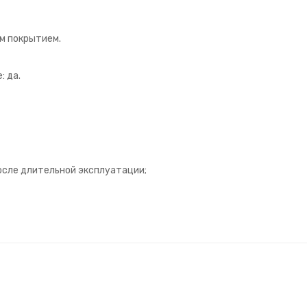
м покрытием.
: да.
осле длительной эксплуатации;