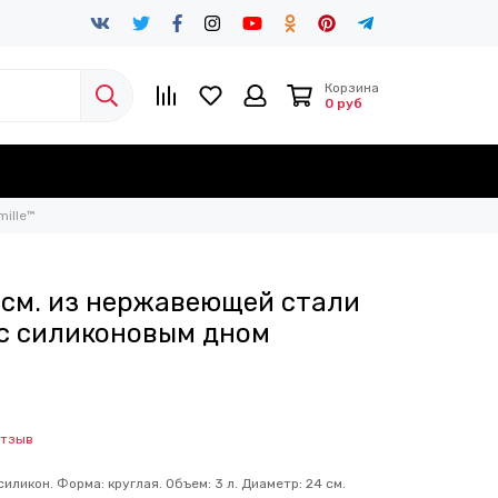
Корзина
0 руб
mille™
1 см. из нержавеющей стали
 с силиконовым дном
отзыв
ликон. Форма: круглая. Объем: 3 л. Диаметр: 24 см.