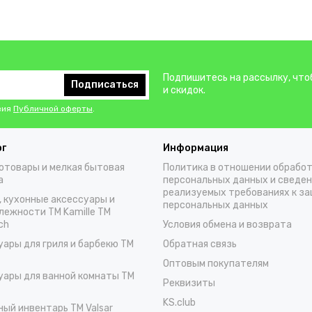
Подпишитесь на рассылку, что
Подписаться
и скидок.
вия
Публичной оферты
.
ог
Информация
отовары и мелкая бытовая
Политика в отношении обрабо
а
персональных данных и сведен
реализуемых требованиях к з
, кухонные аксессуары и
персональных данных
лежности TM Kamille TM
ch
Условия обмена и возврата
уары для гриля и барбекю TM
Обратная связь
Оптовым покупателям
уары для ванной комнаты TM
Реквизиты
KS.club
ный инвентарь TM Valsar