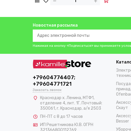
Новостная рассылка
Нажимая на кнопку «Подписаться» вы принимаете усло
Катал
Электр
техник
+79604774407;
+79604771721
Посуда
принад
Заказать звонок
Ofenba
Краснодар х. Ленина, МТФ1,
Аксесс
отделение 4, лит. 1Г. Почтовый:
Скаут
350061, г. Краснодар, а/я 2503
Аксесс
ПН-ПТ с 8 до 17 часов
Besser
ИП Решетникова Ю.В. ОГРН
Убороч
321366800112769