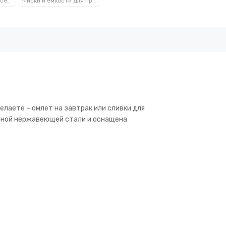
Посуда, кухонные аксессуары и принадлежности TM Kamille TM Ofenbach
Миски и емкости для продуктов Kamille™
елаете – омлет на завтрак или сливки для
енной нержавеющей стали и оснащена