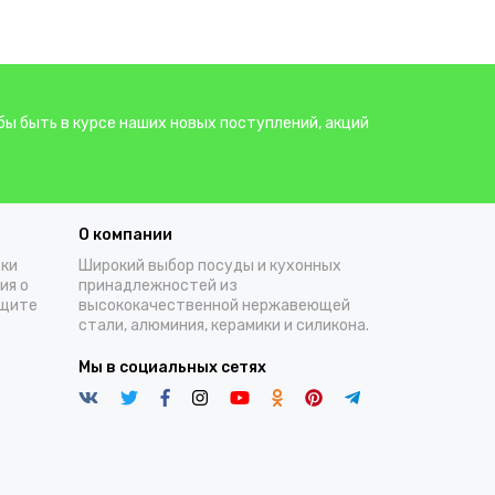
бы быть в курсе наших новых поступлений, акций
О компании
тки
Широкий выбор посуды и кухонных
ия о
принадлежностей из
ащите
высококачественной нержавеющей
стали, алюминия, керамики и силикона.
Мы в социальных сетях