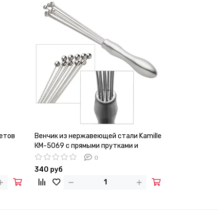
метов
Венчик из нержавеющей стали Kamille
Сушилка для 
КМ-5069 с прямыми прутками и
Kamille KM-0
шариками
0
340 руб
4 640 руб