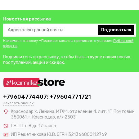
Новостная рассылка
Подписаться
Нажимая на кнопку «Подписаться» вы принимаете условия
Публичной
оферты
.
Подпишитесь на рассылку, чтобы быть в курсе наших новых
поступлений, акций и скидок.
+79604774407; +79604771721
Заказать звонок
Краснодар х. Ленина, МТФ1, отделение 4, лит. 1Г. Почтовый:
350061, г. Краснодар, а/я 2503
ПН-ПТ с 8 до 17 часов
ИП Решетникова Ю.В. ОГРН 321366800112769