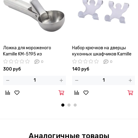
Ложка для мороженого
Набор крючков на дверцы
Kamille KM-5195 из
кухонных шкафчиков Kamille
нержавеющей стали с
KM-8847 из нержавеющей
0
0
выталкивателем
стали
300 руб
140 руб
Аналогичные товары