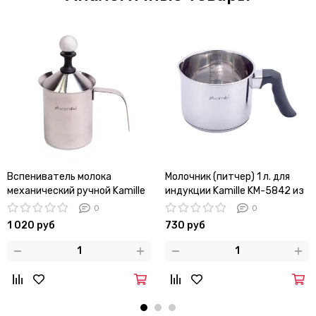
Вспениватель молока
Молочник (питчер) 1 л. для
механический ручной Kamille
индукции Kamille KM-5842 из
KM-5841 (капучинатор)
нержавеющей стали
0
0
1 020 руб
730 руб