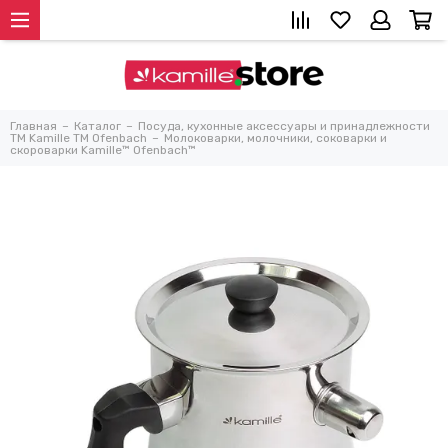
Главная
Каталог
Посуда, кухонные аксессуары и принадлежности
TM Kamille TM Ofenbach
Молоковарки, молочники, соковарки и
скороварки Kamille™ Ofenbach™