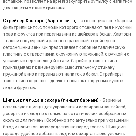
вставкой, позволяет на время закупорить бутылку с напитком
для защиты от выветривания.
Стрейнер Хавторн (барное сито)
- это специальное барный
фильтр или сито, с помощь которого отсеивают лед и кусочки
трав и фруктов при переливании из шейкера в бокал. Хавторн
- самый популярный и распространенный стрейнер на
сегодняшний день. Он представляет собой металлическую
пластину с отверстиями, окруженную пружиной, с ручкой и с
ушками, из нержавеющей стали. Стрейнер такого типа
прикладывают к шейкеру или смесительному стакану
пружиной вниз и переливают напиток в бокал. Стрейнеры
такого типа хорошо отделяют напиток от крупных кусков
льда и фруктов.
Щипцы для льда и сахара (пинцет барный)
- Бармены
используют щипцы для украшения и сервировки коктейлей,
десертов и блюд не столько из эстетических соображений,
сколько для гигиены. Особенно это актуально при украшении
блюд и напитков непосредственно перед гостем. Щипцами
гораздо удобнее добавить лёд или сахар, а также уложить