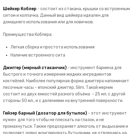
Шейкер Коблер
- с
остоит из стакана, крышки со встроенным
ситом и колпачка. Данный вид шейкера идеален для
домашнего использования или для новичков.
Преимущества Коблера:
Легкая сборка и простота использования
Наличие встроенного сита
Джиггер (мерный стаканчик)
- инструмент бармена для
быстрого и точного измерения жидких ингредиентов
коктейлей. Наиболее популярная форма джиггера напоминает
песочные часы - японский джиггер, Slim. Такой мерник
состоит из двух емкостей разного объёма - 25 мл, с другой
стороны 50 мл., и с делениями на внутренней поверхности.
Гейзер барный (дозатор для бутылок)
- этот инструмент
нужен для того чтобы не плескать на глазок, и не
промахнуться. Также предохраняет алкоголь от выдыхания и
позволяет ловко жонглировать бутылками, не отвлекаясь на