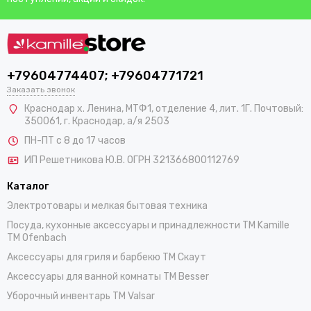
+79604774407; +79604771721
Заказать звонок
Краснодар х. Ленина, МТФ1, отделение 4, лит. 1Г. Почтовый:
350061, г. Краснодар, а/я 2503
ПН-ПТ с 8 до 17 часов
ИП Решетникова Ю.В. ОГРН 321366800112769
Каталог
Электротовары и мелкая бытовая техника
Посуда, кухонные аксессуары и принадлежности TM Kamille
TM Ofenbach
Аксессуары для гриля и барбекю TM Скаут
Аксессуары для ванной комнаты TM Besser
Уборочный инвентарь TM Valsar