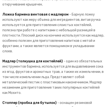
откручивание крышечек.
Ложка бармена винтовая с мадлером
-
Барную ложку
используют как меру объема для ингредиентов, в
итая ручка
используется для приготовления слоистых коктейлей,
полезна при работе с напитками с небольшой разницей в
плотности. Плоский диск на кончике используется как мадлер,
особенно полезен для приготовления напитков с мятой и
фруктами, а также является помощником в укладывании
слоев.
Мадлер (толкушка для коктейлей)
-
один из обязательных
инструментов бармена, используется для выдавливания сока
из ягод, фруктов и ароматных трав, а также их измельчении, в
том числе измельчении льда. Представляет собой
металлический пестик с пластиковым наконечником.
Мадлер
незаменим для приготовления таких популярных коктейлей
как Мохито.
Стоппер (пробка для бутылок)
- оснащен резиновой