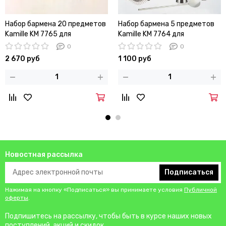
Набор бармена 20 предметов
Набор бармена 5 предметов
Kamille KM 7765 для
Kamille KM 7764 для
приготовления коктейлей
приготовления коктейлей
0
0
2 670 руб
1 100 руб
Новостная рассылка
Подписаться
Нажимая на кнопку «Подписаться» вы принимаете условия
Публичной
оферты
.
Подпишитесь на рассылку, чтобы быть в курсе наших новых
поступлений, акций и скидок.