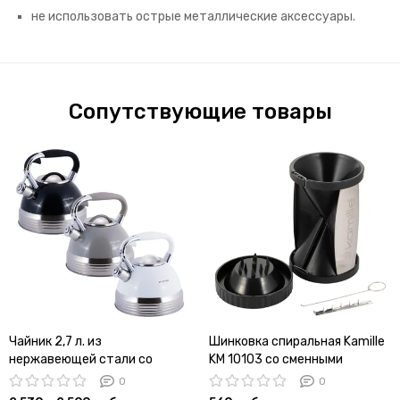
не использовать острые металлические аксессуары.
Сопутствующие товары
Чайник 2,7 л. из
Шинковка спиральная Kamille
нержавеющей стали со
KM 10103 со сменными
свистком Kamille KM-0696
лезвиями
0
0