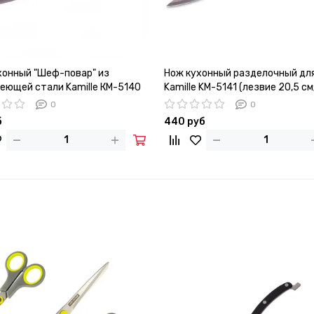
хонный "Шеф-повар" из
Нож кухонный разделочный для
еющей стали Kamille КМ-5140
Kamille KM-5141 (лезвие 20,5 см
20 см; рукоятка 13 см
рукоятка 13 см) из нержавеющ
0
0
стали
б
440 руб