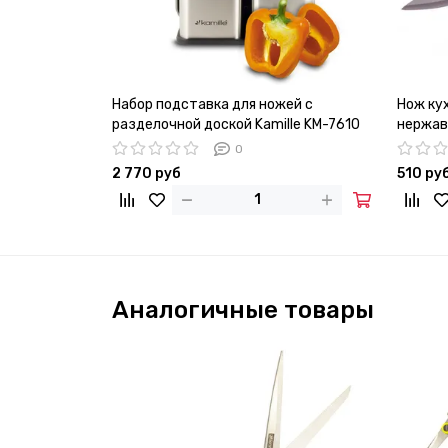
Набор подставка для ножей с
Нож ку
разделочной доской Kamille KM-7610
нержав
лезвие 
0
2 770 руб
510 ру
Аналогичные товары