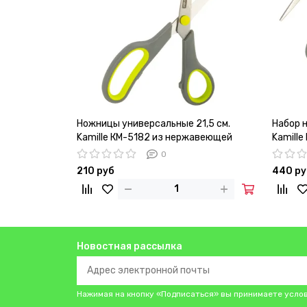
Ножницы универсальные 21,5 см.
Набор 
Kamille КМ-5182 из нержавеющей
Kamille 
стали с пластиковыми ручками
0
210 руб
440 ру
Новостная рассылка
Нажимая на кнопку «Подписаться» вы принимаете усло