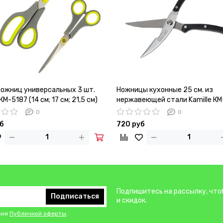
ножниц универсальных 3 шт.
Ножницы кухонные 25 см. из
КМ-5187 (14 см; 17 см; 21,5 см)
нержавеющей стали Kamille КМ
ручками из бакелита
0
0
б
720 руб
Подпишитесь на рассылку, что
Подписаться
и скидок.
вия
Публичной оферты
.