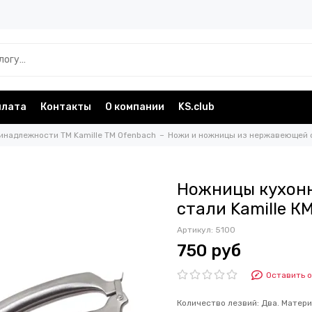
плата
Контакты
О компании
KS.club
инадлежности TM Kamille TM Ofenbach
Ножи и ножницы из нержавеющей с
Ножницы кухонн
стали Kamille К
Артикул:
5100
750 руб
Оставить 
Количество лезвий: Два. Матери