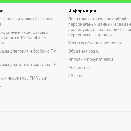
ог
Информация
отовары и мелкая бытовая
Политика в отношении обрабо
а
персональных данных и сведен
реализуемых требованиях к з
, кухонные аксессуары и
персональных данных
лежности TM Kamille TM
ch
Условия обмена и возврата
уары для гриля и барбекю TM
Обратная связь
Оптовым покупателям
уары для ванной комнаты TM
Реквизиты
KS.club
ный инвентарь TM Valsar
и
т