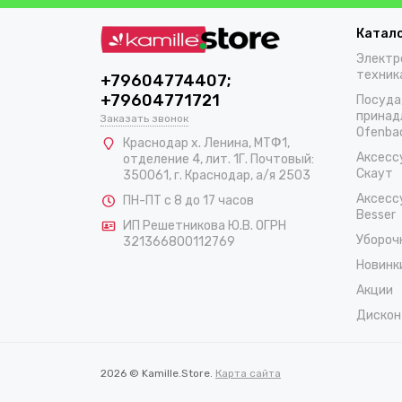
Катал
Электр
техник
+79604774407;
+79604771721
Посуда
принад
Заказать звонок
Ofenba
Краснодар х. Ленина, МТФ1,
Аксесс
отделение 4, лит. 1Г. Почтовый:
Скаут
350061, г. Краснодар, а/я 2503
Аксесс
ПН-ПТ с 8 до 17 часов
Besser
ИП Решетникова Ю.В. ОГРН
Убороч
321366800112769
Новинк
Акции
Дискон
2026 © Kamille.Store.
Карта сайта