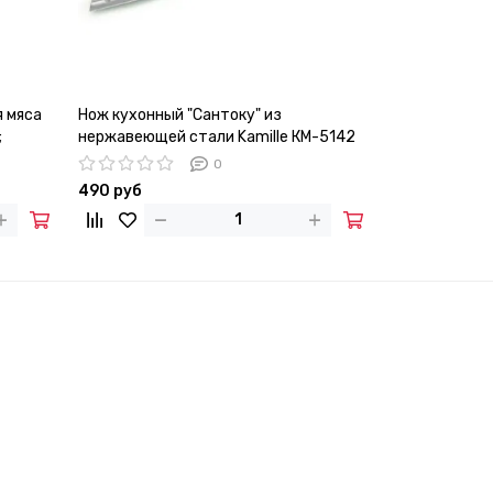
 мяса
Нож кухонный "Сантоку" из
;
нержавеющей стали Kamille КМ-5142
ей
(лезвие 16 см; рукоятка 13 см)
0
490 руб