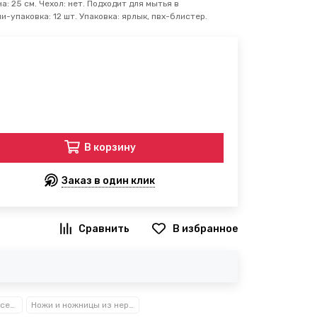
: 25 см. Чехол: нет. Подходит для мытья в
-упаковка: 12 шт. Упаковка: ярлык, пвх-блистер.
В корзину
Заказ в один клик
В избранное
Посуда, кухонные аксессуары и принадлежности TM Kamille TM Ofenbach
Ножи и ножницы из нержавеющей стали Kamille™