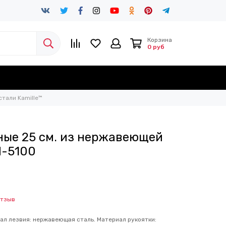
Корзина
0 руб
тали Kamille™
ые 25 см. из нержавеющей
М-5100
отзыв
ал лезвия: нержавеющая сталь. Материал рукоятки: