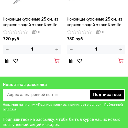
Ножницы кухонные 25 см. из
Ножницы кухонные 25 см. из
нержавеющей стали Kamille
нержавеющей стали Kamille
КМ-5102 с ручками из
КМ-5100
0
0
бакелита
720 руб
750 руб
Новостная рассылка
Подписаться
Нажимая на кнопку «Подписаться» вы принимаете условия
Публичной
оферты
.
Подпишитесь на рассылку, чтобы быть в курсе наших новых
поступлений, акций и скидок.