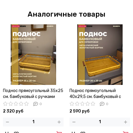
Аналогичные товары
Поднос прямоугольный 35х25
Поднос прямоугольный
см. бамбуковый с ручками
40х29,5 см. бамбуковый с
металлическим бортиком
ручками металлическим
0
0
бортиком
2 320 руб
2 590 руб