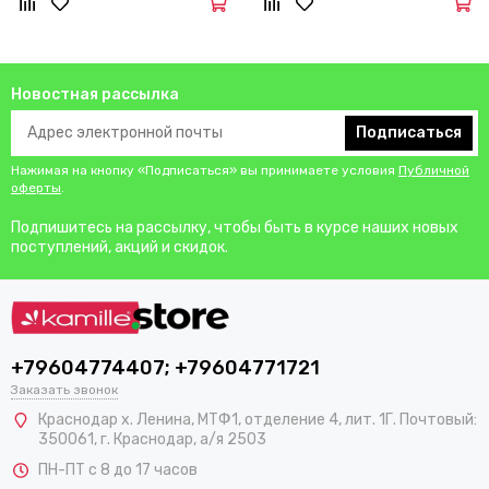
Новостная рассылка
Подписаться
Нажимая на кнопку «Подписаться» вы принимаете условия
Публичной
оферты
.
Подпишитесь на рассылку, чтобы быть в курсе наших новых
поступлений, акций и скидок.
+79604774407; +79604771721
Заказать звонок
Краснодар х. Ленина, МТФ1, отделение 4, лит. 1Г. Почтовый:
350061, г. Краснодар, а/я 2503
ПН-ПТ с 8 до 17 часов