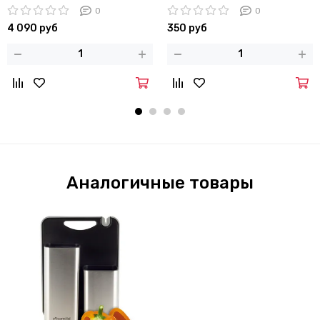
Kamille KM 8862
(34 см) из нержавеющей
0
0
стали и пластика
4 090 руб
350 руб
Аналогичные товары