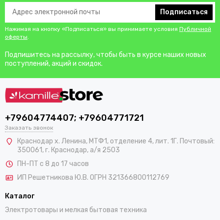
Подписаться
Нажимая на кнопку «Подписаться» вы принимаете условия
Публичной
оферты
.
Подпишитесь на рассылку, чтобы быть в курсе наших новых
поступлений, акций и скидок.
+79604774407; +79604771721
Заказать звонок
Краснодар х. Ленина, МТФ1, отделение 4, лит. 1Г. Почтовый:
350061, г. Краснодар, а/я 2503
ПН-ПТ с 8 до 17 часов
ИП Решетникова Ю.В. ОГРН 321366800112769
Каталог
Электротовары и мелкая бытовая техника