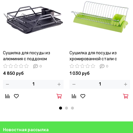
Сушилка для посуды из
Сушилка для посуды из
алюминия с поддоном
хромированной стали с
(черная) Kamille KM-0751
поддоном Kamille KM-0769B
0
0
(зеленый)
4 850 руб
1 030 руб
Новостная рассылка