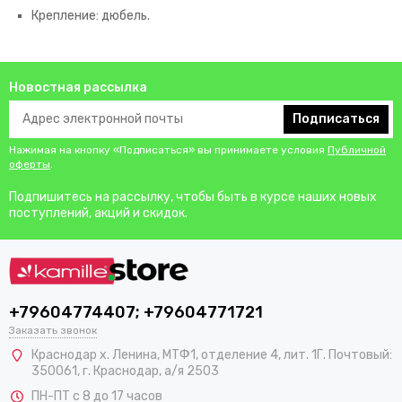
Крепление: дюбель.
Новостная рассылка
Подписаться
Нажимая на кнопку «Подписаться» вы принимаете условия
Публичной
оферты
.
Подпишитесь на рассылку, чтобы быть в курсе наших новых
поступлений, акций и скидок.
+79604774407; +79604771721
Заказать звонок
Краснодар х. Ленина, МТФ1, отделение 4, лит. 1Г. Почтовый:
350061, г. Краснодар, а/я 2503
ПН-ПТ с 8 до 17 часов