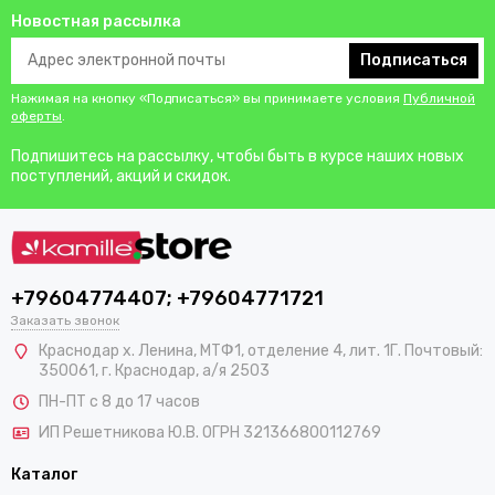
Новостная рассылка
Подписаться
Нажимая на кнопку «Подписаться» вы принимаете условия
Публичной
оферты
.
Подпишитесь на рассылку, чтобы быть в курсе наших новых
поступлений, акций и скидок.
+79604774407; +79604771721
Заказать звонок
Краснодар х. Ленина, МТФ1, отделение 4, лит. 1Г. Почтовый:
350061, г. Краснодар, а/я 2503
ПН-ПТ с 8 до 17 часов
ИП Решетникова Ю.В. ОГРН 321366800112769
Каталог