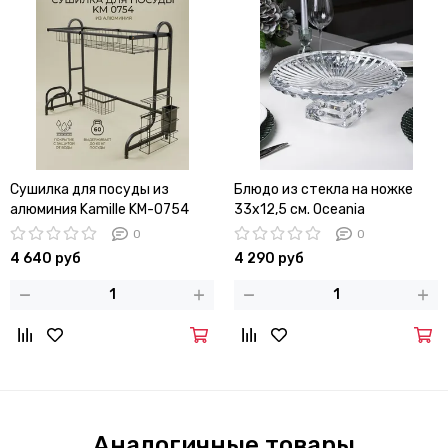
Сушилка для посуды из
Блюдо из стекла на ножке
алюминия Kamille KM-0754
33х12,5 см. Oceania
установка над мойкой
0
0
4 640 руб
4 290 руб
Аналогичные товары