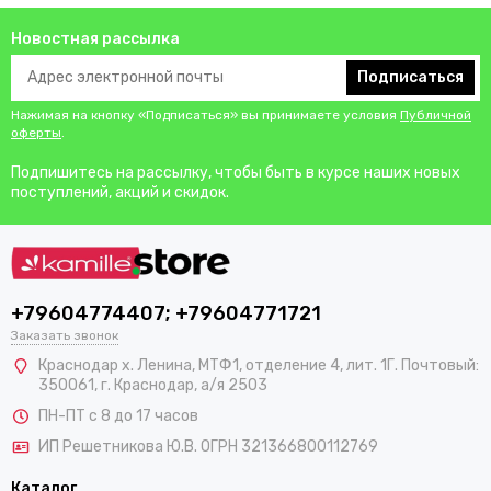
Новостная рассылка
Подписаться
Нажимая на кнопку «Подписаться» вы принимаете условия
Публичной
оферты
.
Подпишитесь на рассылку, чтобы быть в курсе наших новых
поступлений, акций и скидок.
+79604774407; +79604771721
Заказать звонок
Краснодар х. Ленина, МТФ1, отделение 4, лит. 1Г. Почтовый:
350061, г. Краснодар, а/я 2503
ПН-ПТ с 8 до 17 часов
ИП Решетникова Ю.В. ОГРН 321366800112769
Каталог